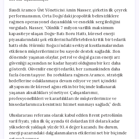
Saudi Aramco Üst Yöneticisi Amin Nasser, şirketin ilk çeyrek
performansının, Orta Doğu’daki jeopolitik belirsizliklere
rağmen operasyonel dayanıklılık ve esneklik sergilediğini
vurguladı. Nasser, “Günlük 7 milyon varillik maksimum
kapasiteye ulaşan Doğu-Batı Boru Hattı, küresel enerji
piyasalarındaki şok etkilerini hafifletebilen kritik bir tedarik
hattı oldu. Hürmüz Boğazı’ndaki sevkiyat kısıtlamalarından
etkilenen müşterilerimize bu sayede destek sağladık. Son
dönemde yaşanan olaylar, petrol ve doğal gazın enerji arz
güvenliği açısından ne kadar hayati olduğunu bir kez daha
gösterdi. Güvenilir enerji tedariki, her zamankinden daha
fazla önem taşıyor. Bu zorluklara rağmen Aramco, stratejik
hedeflerine odaklanmaya devam ediyor ve yurt içindeki
altyapısını ile küresel ağını etkin bir biçimde kullanarak
yaşanan aksaklıkları yönetiyor. Çalışanlarımız,
profesyonellikleri ve kararlılıkları ile müşterilerimize ve
hissedarlarımıza kesintisiz hizmet sunmayı sağladı,” dedi.
Uluslararası referans olarak kabul edilen Brent petrolünün
varil fiyatı, yılın ilk üç ayında 61 dolardan 118 dolara kadar
yükselerek yaklaşık yüzde 93,4 değer kazandı. Bu durum,
enerji pazarındaki dalgalanmaların etkilerini net bir biçimde
ortaya koyuyor.