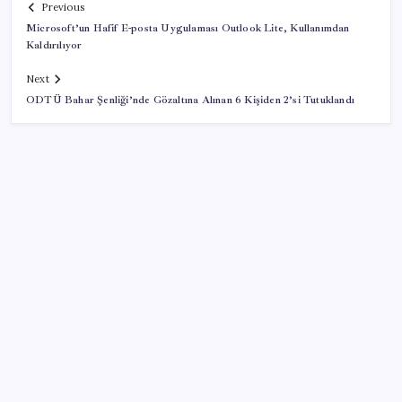
Previous
Microsoft’un Hafif E-posta Uygulaması Outlook Lite, Kullanımdan
Kaldırılıyor
Next
ODTÜ Bahar Şenliği’nde Gözaltına Alınan 6 Kişiden 2’si Tutuklandı
SON YAZILAR
Resmi Gazete’de bugün (08.08.2026)
Google Pixel Watch 5 Sızdırıldı: İşte Detaylar
Erdoğan’dan ‘Mekke Ortak Savunma Anlaşması’