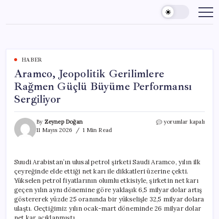
Skip
to
content
HABER
Aramco, Jeopolitik Gerilimlere
Rağmen Güçlü Büyüme Performansı
Sergiliyor
Aramco,
By
Zeynep Doğan
yorumlar kapalı
Jeopolitik
11 Mayıs 2026
1 Min Read
Gerilimlere
Rağmen
Güçlü
Suudi Arabistan’ın ulusal petrol şirketi Saudi Aramco, yılın ilk
Büyüme
çeyreğinde elde ettiği net karı ile dikkatleri üzerine çekti.
Performansı
Sergiliyor
Yükselen petrol fiyatlarının olumlu etkisiyle, şirketin net karı
için
geçen yılın aynı dönemine göre yaklaşık 6,5 milyar dolar artış
göstererek yüzde 25 oranında bir yükselişle 32,5 milyar dolara
ulaştı. Geçtiğimiz yılın ocak-mart döneminde 26 milyar dolar
net kar açıklanmıştı.