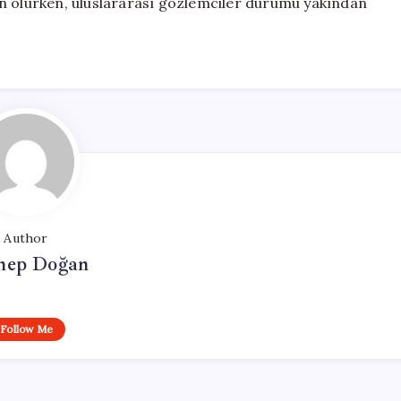
en olurken, uluslararası gözlemciler durumu yakından
Author
nep Doğan
Follow Me