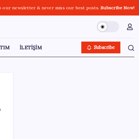
o our newsletter & never miss our best posts.
Subscribe Now!
TIM
İLETİŞİM
Subscribe
ı
SON YAZILAR
Resmi Gazete’de bugün (08.08.2026)