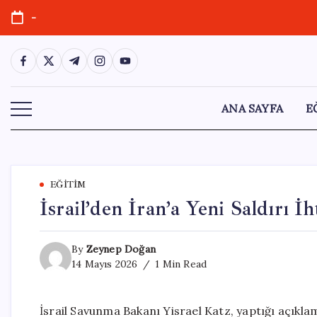
Skip
-
to
content
https://www.facebook.com/
https://twitter.com/
https://t.me/
https://www.instagram.com/
https://youtube.com/
ANA SAYFA
E
EĞITIM
İsrail’den İran’a Yeni Saldırı 
By
Zeynep Doğan
14 Mayıs 2026
1 Min Read
İsrail Savunma Bakanı Yisrael Katz, yaptığı açıkla