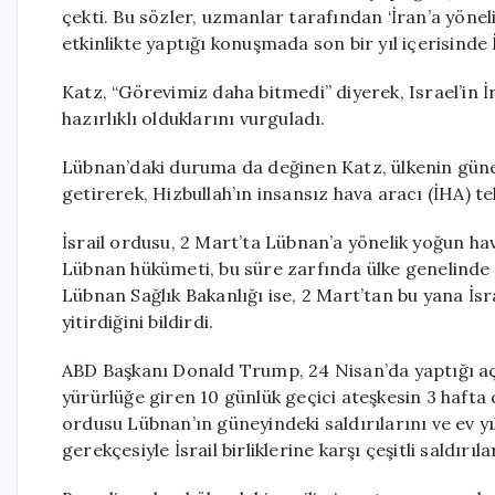
çekti. Bu sözler, uzmanlar tarafından ‘İran’a yönelik
etkinlikte yaptığı konuşmada son bir yıl içerisinde İ
Katz, “Görevimiz daha bitmedi” diyerek, Israel’in İ
hazırlıklı olduklarını vurguladı.
Lübnan’daki duruma da değinen Katz, ülkenin güne
getirerek, Hizbullah’ın insansız hava aracı (İHA) teh
İsrail ordusu, 2 Mart’ta Lübnan’a yönelik yoğun hava
Lübnan hükümeti, bu süre zarfında ülke genelinde y
Lübnan Sağlık Bakanlığı ise, 2 Mart’tan bu yana İsra
yitirdiğini bildirdi.
ABD Başkanı Donald Trump, 24 Nisan’da yaptığı açı
yürürlüğe giren 10 günlük geçici ateşkesin 3 hafta
ordusu Lübnan’ın güneyindeki saldırılarını ve ev yık
gerekçesiyle İsrail birliklerine karşı çeşitli saldırı