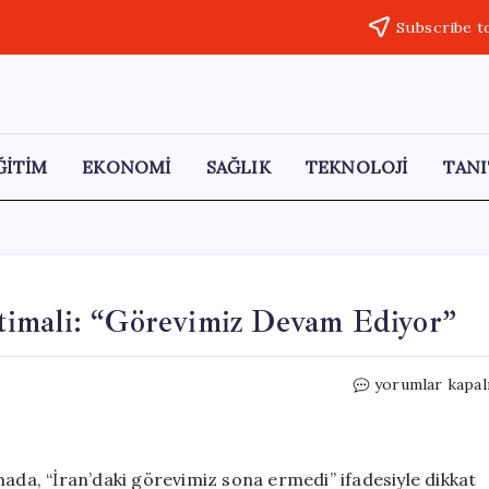
Subscribe t
ĞİTİM
EKONOMİ
SAĞLIK
TEKNOLOJİ
TANI
İhtimali: “Görevimiz Devam Ediyor”
İsrail’den
yorumlar kapal
İran’a
Yeni
Saldırı
İhtimali:
mada, “İran’daki görevimiz sona ermedi” ifadesiyle dikkat