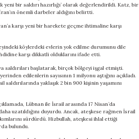
“Görevimiz
 yeni bir saldırı hazırlığı’ olarak değerlendirildi. Katz, bir
Devam
ran’ın önemli darbeler aldığını belirtti.
Ediyor”
için
ran’a karşı yeni bir harekete geçme ihtimaline karşı
yindeki köylerdeki evlerin yok edilme durumunu dile
didine karşı dikkatli olduklarını ifade etti.
 saldırıları başlatarak, birçok bölgeyi işgal etmişti.
erinden edilenlerin sayısının 1 milyonu aştığını açıkladı.
il saldırılarında yaklaşık 2 bin 900 kişinin yaşamını
klamada, Lübnan ile İsrail arasında 17 Nisan’da
 daha uzatıldığını duyurdu. Ancak, ateşkese rağmen İsrail
ımlarını sürdürdü. Hizbullah, ateşkesi ihlal ettiği
larda bulundu.