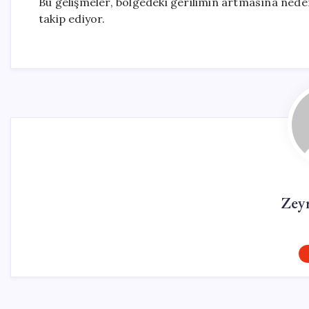
Bu gelişmeler, bölgedeki gerilimin artmasına ned
takip ediyor.
Zey