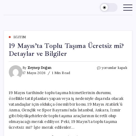
Skip
to
content
EĞITIM
19 Mayıs’ta Toplu Taşıma Ücretsiz mi?
Detaylar ve Bilgiler
19
By
Zeynep Doğan
yorumlar kapalı
Mayıs’ta
17 Mayıs 2026
1 Min Read
Toplu
Taşıma
Ücretsiz
19 Mayıs tarihinde toplu taşıma hizmetlerinin durumu,
mi?
özellikle tatil planları yapan veya iş nedeniyle dışarıda olacak
Detaylar
ve
vatandaşlar için oldukça önemli bir konu. 19 Mayıs Atatürk’ü
Bilgiler
Anma, Gençlik ve Spor Bayramı’nda İstanbul, Ankara, İzmir
için
gibi büyükşehirlerde toplu taşıma araçlarının ücretli olup
olmayacağı merak ediliyor. Peki, 19 Mayıs’ta toplu taşıma
ücretsiz mi? İşte merak edilenler…