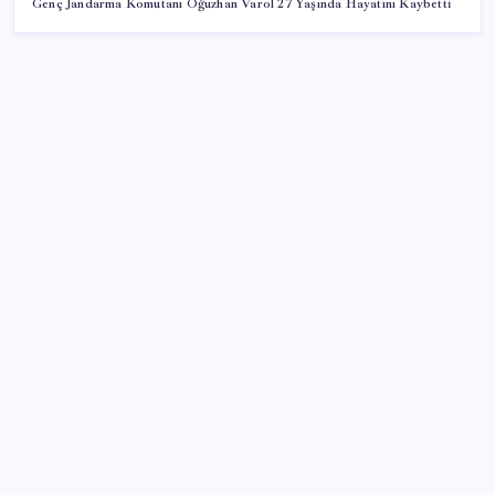
Genç Jandarma Komutanı Oğuzhan Varol 27 Yaşında Hayatını Kaybetti
SON YAZILAR
Resmi Gazete’de bugün (08.08.2026)
Google Pixel Watch 5 Sızdırıldı: İşte Detaylar
Erdoğan’dan ‘Mekke Ortak Savunma Anlaşması’
açıklaması: ‘Hiçbir ülkeyi hedef almıyor’
ING’den dolar/TL tahmini
Trump’tan Fed Başkanı Warsh’a: Faiz kararı
tamamen ona bağlı değil