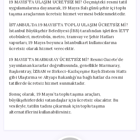
19 MAYIS’TA ULAŞIM ÜCRETSİZ Mİ? Geçmişteki resmi tatil
uygulamalarına dayanarak, 19 Mayıs Salı günü şehir içi toplu
taşıma araçlarının ücretsiz hizmet vermesi beklenmektedir.
İSTANBUL’DA 19 MAYIS’TA TOPLU ULAŞIM ÜCRETSİZ Mİ?
İstanbul Büyükşehir Belediyesi (İBB) tarafından işletilen İETT
otobüsleri, metrobüs, metro, tramvay ve Şehir Hatları
vapurları, 19 Mayıs boyunca İstanbulkart kullanıcılarına
ücretsiz olarak hizmet verecektir.
19 MAYIS’TA MARMARAY ÜCRETSİZ Mİ? Resmi Gazete’de
yayımlanan kararlar doğrultusunda, genellikle Marmaray,
Başkentray, İZBAN ve Sirkeci-Kazlıçeşme Raylı Sistem Hattı
gibi Ulaştırma ve Altyapı Bakanlığı’na bağlı hatlar da resmi
tatillerde ücretsiz hizmet sunmaktadır.
Sonuç olarak, 19 Mayıs’ta toplu taşıma araçları,
büyükşehirlerdeki vatandaşlar için ücretsiz olacaktır. Bu
vesileyle, tatilin tadını çıkarmak için toplu taşıma
alternatiflerini kullanabilirsiniz.