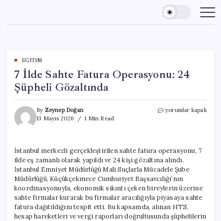
Skip
to
content
EĞITIM
7 İlde Sahte Fatura Operasyonu: 24
Şüpheli Gözaltında
7
By
Zeynep Doğan
yorumlar kapalı
İlde
13 Mayıs 2026
1 Min Read
Sahte
Fatura
Operasyonu:
İstanbul merkezli gerçekleştirilen sahte fatura operasyonu, 7
24
ilde eş zamanlı olarak yapıldı ve 24 kişi gözaltına alındı.
Şüpheli
Gözaltında
İstanbul Emniyet Müdürlüğü Mali Suçlarla Mücadele Şube
için
Müdürlüğü, Küçükçekmece Cumhuriyet Başsavcılığı’nın
koordinasyonuyla, ekonomik sıkıntı çeken bireylerin üzerine
sahte firmalar kurarak bu firmalar aracılığıyla piyasaya sahte
fatura dağıtıldığını tespit etti. Bu kapsamda, alınan HTS,
hesap hareketleri ve vergi raporları doğrultusunda şüphelilerin