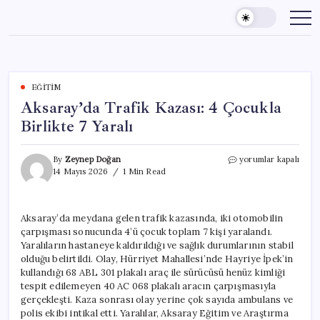
Skip
to
content
EĞITIM
Aksaray’da Trafik Kazası: 4 Çocukla
Birlikte 7 Yaralı
Aksaray’da
By
Zeynep Doğan
yorumlar kapalı
Trafik
14 Mayıs 2026
1 Min Read
Kazası:
4
Çocukla
Aksaray’da meydana gelen trafik kazasında, iki otomobilin
Birlikte
çarpışması sonucunda 4’ü çocuk toplam 7 kişi yaralandı.
7
Yaralı
Yaralıların hastaneye kaldırıldığı ve sağlık durumlarının stabil
için
olduğu belirtildi. Olay, Hürriyet Mahallesi’nde Hayriye İpek’in
kullandığı 68 ABL 301 plakalı araç ile sürücüsü henüz kimliği
tespit edilemeyen 40 AC 068 plakalı aracın çarpışmasıyla
gerçekleşti. Kaza sonrası olay yerine çok sayıda ambulans ve
polis ekibi intikal etti. Yaralılar, Aksaray Eğitim ve Araştırma