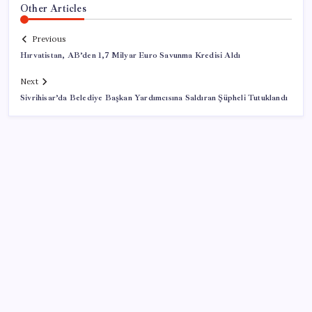
Other Articles
Previous
Hırvatistan, AB’den 1,7 Milyar Euro Savunma Kredisi Aldı
Next
Sivrihisar’da Belediye Başkan Yardımcısına Saldıran Şüpheli Tutuklandı
SON YAZILAR
Otomobil satışlarında sert fren
WhatsApp Hesabınıza Nasıl E-posta Adresi