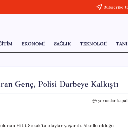
Subscribe t
ĞİTİM
EKONOMİ
SAĞLIK
TEKNOLOJİ
TANI
ıran Genç, Polisi Darbeye Kalkıştı
Alkolün
yorumlar kapal
Etkisiyle
Sokağı
Karıştıran
Genç,
lunan Hitit Sokak’ta olaylar yaşandı. Alkollü olduğu