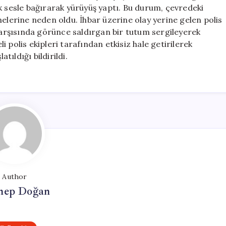
Polisi
k sesle bağırarak yürüyüş yaptı. Bu durum, çevredeki
Darbeye
melerine neden oldu. İhbar üzerine olay yerine gelen polis
Kalkıştı
 karşısında görünce saldırgan bir tutum sergileyerek
için
 polis ekipleri tarafından etkisiz hale getirilerek
tıldığı bildirildi.
Author
nep Doğan