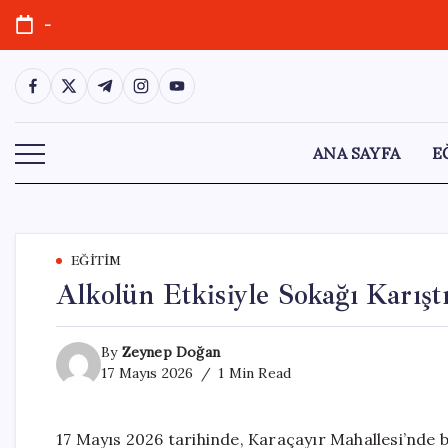
Skip
-
to
content
https://www.facebook.com/
https://twitter.com/
https://t.me/
https://www.instagram.com/
https://youtube.com/
ANA SAYFA
E
EĞITIM
Alkolün Etkisiyle Sokağı Karışt
By
Zeynep Doğan
17 Mayıs 2026
1 Min Read
17 Mayıs 2026 tarihinde, Karaçayır Mahallesi’nde bu