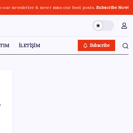
o our newsletter & never miss our best posts.
Subscribe Now!
TIM
İLETİŞİM
Subscribe
ı
SON YAZILAR
Otomobil satışlarında sert fren