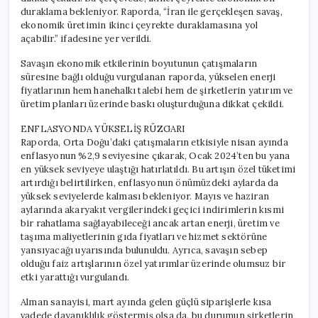
duraklama bekleniyor. Raporda, “İran ile gerçekleşen savaş,
ekonomik üretimin ikinci çeyrekte duraklamasına yol
açabilir.” ifadesine yer verildi.
Savaşın ekonomik etkilerinin boyutunun çatışmaların
süresine bağlı olduğu vurgulanan raporda, yükselen enerji
fiyatlarının hem hanehalkı talebi hem de şirketlerin yatırım ve
üretim planları üzerinde baskı oluşturduğuna dikkat çekildi.
ENFLASYONDA YÜKSELİŞ RÜZGARI
Raporda, Orta Doğu’daki çatışmaların etkisiyle nisan ayında
enflasyonun %2,9 seviyesine çıkarak, Ocak 2024’ten bu yana
en yüksek seviyeye ulaştığı hatırlatıldı. Bu artışın özel tüketimi
artırdığı belirtilirken, enflasyonun önümüzdeki aylarda da
yüksek seviyelerde kalması bekleniyor. Mayıs ve haziran
aylarında akaryakıt vergilerindeki geçici indirimlerin kısmi
bir rahatlama sağlayabileceği ancak artan enerji, üretim ve
taşıma maliyetlerinin gıda fiyatları ve hizmet sektörüne
yansıyacağı uyarısında bulunuldu. Ayrıca, savaşın sebep
olduğu faiz artışlarının özel yatırımlar üzerinde olumsuz bir
etki yarattığı vurgulandı.
Alman sanayisi, mart ayında gelen güçlü siparişlerle kısa
vadede dayanıklılık göstermiş olsa da, bu durumun şirketlerin