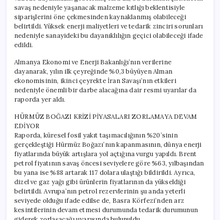
savaş nedeniyle yaşanacak malzeme kıtlığı beklentisiyle
siparişlerini öne çekmesinden kaynaklanmış olabileceği
belirtildi. Yüksek enerji maliyetleri ve tedarik zinciri sorunları
nedeniyle sanayideki bu dayanıklılığın geçici olabileceği ifade
edildi.
Almanya Ekonomi ve Enerji Bakanlığı’nın verilerine
dayanarak, yılın ilk çeyreğinde %0,3 büyüyen Alman
ekonomisinin, ikinci çeyrekte İran Savaşı’nın etkileri
nedeniyle önemli bir darbe alacağına dair resmi uyarılar da
raporda yer aldı.
HÜRMÜZ BOĞAZI KRİZİ PİYASALARI ZORLAMAYA DEVAM
EDİYOR
Raporda, küresel fosil yakıt taşımacılığının %20’sinin
gerçekleştiği Hürmüz Boğazı’nın kapanmasının, dünya enerji
fiyatlarında büyük artışlara yol açtığına vurgu yapıldı. Brent
petrol fiyatının savaş öncesi seviyelere göre %63, yılbaşından
bu yana ise %88 artarak 117 dolara ulaştığı bildirildi. Ayrıca,
dizel ve gaz yağı gibi ürünlerin fiyatlarının da yükseldiği
belirtildi. Avrupa’nın petrol rezervlerinin şu anda yeterli
seviyede olduğu ifade edilse de, Basra Körfezi’nden arz
kesintilerinin devam etmesi durumunda tedarik durumunun
giderek zorlaşacağı uyarısında bulunuldu.