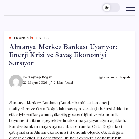
Skip
to
content
EKONOMI
HABER
Almanya Merkez Bankası Uyarıyor:
Enerji Krizi ve Savaş Ekonomiyi
Sarsıyor
Almanya
By
Zeynep Doğan
yorumlar kapalı
Merkez
22 Mayıs 2026
2 Min Read
Bankası
Uyarıyor:
Enerji
Almanya Merkez Bankası (Bundesbank), artan enerji
Krizi
maliyetleri ve Orta Doğu’daki savaşın yarattığı belirsizliklerin
ve
Savaş
etkisiyle enflasyonun yükseliş gösterdiğini ve ekonomik
Ekonomiyi
büyümenin ikinci çeyrekte duraksama yaşayacağını açıkladı.
Sarsıyor
Bundesbank’ın mayıs ayına ait raporunda, Orta Doğu’daki
için
çatışmaların Alman ekonomisini önemli ölçüde etkilediğine
dikkat çekildi. Bu çerçevede, ikinci çeyrekte ekonomik bir