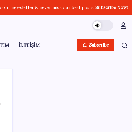
o our newsletter & never miss our best posts.
Subscribe Now!
TIM
İLETİŞİM
Subscribe
ı
SON YAZILAR
LGS ek tercih 1. nakil başvuruları ne zaman
bitiyor? LGS 2. nakil başvuruları ne zaman?