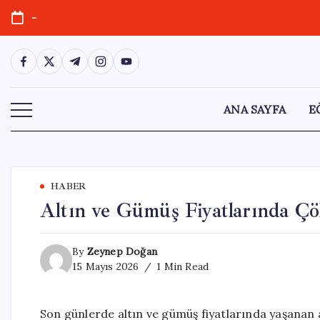
Skip
-
to
content
https://www.facebook.com/
https://twitter.com/
https://t.me/
https://www.instagram.com/
https://youtube.com/
ANA SAYFA
E
HABER
Altın ve Gümüş Fiyatlarında Çö
By
Zeynep Doğan
15 Mayıs 2026
1 Min Read
Son günlerde altın ve gümüş fiyatlarında yaşanan an