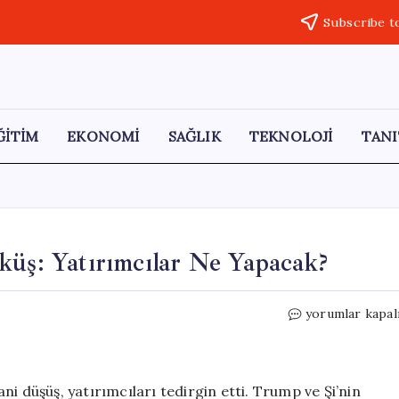
Subscribe t
ĞİTİM
EKONOMİ
SAĞLIK
TEKNOLOJİ
TANI
küş: Yatırımcılar Ne Yapacak?
Altın
yorumlar kapal
ve
Gümüş
Fiyatlarında
Çöküş:
i düşüş, yatırımcıları tedirgin etti. Trump ve Şi’nin