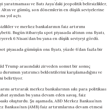
Yatırımcılar
i yaratmaması ve Batı Asya’daki jeopolitik belirsizlikler,
Ne
 Altın ve gümüş, son dönemlerin en düşük seviyelerine
Yapacak?
na yol açtı.
için
lirsizlikler ve merkez bankalarının faiz artırımı
ybetti. Bugün itibarıyla spot piyasada altının ons fiyatı,
ileyerek 6 Nisan’dan bu yana en düşük seviyeyi gördü.
ot piyasada gümüşün ons fiyatı, yüzde 6’dan fazla bir
nald Trump arasındaki zirveden somut bir sonuç
 bu durumun yatırımcı beklentilerini karşılamadığını ve
i belirtiyor.
larını artırarak merkez bankalarının sıkı para politikası
 şubat ayından bu yana devam eden savaş, faiz
de baskı oluşturdu. Şu aşamada, ABD Merkez Bankası’nın
kez Bankası’nın (AMB) faiz artırımlarına devam etmesi