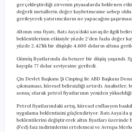
gerçekleştirdiği zirvenin piyasalarda beklenen etkiy
değerli metallerin değer kaybetmesine sebep oldu.
gerileyerek yatırımcıların ne yapacağını şaşırması
Altının ons fiyatı, Batı Asya’daki savaş ile ilgili be
beklentilerinin etkisiyle yüzde 2’den fazla değer ka
yüzde 2,42’lik bir düşüşle 4,600 doların altına ger
Gümüş fiyatlarında da benzer bir düşüş yaşandı. Sp
kayıpla 77 dolar seviyesine geriledi.
Çin Devlet Başkanı Şi Cinping ile ABD Başkanı Do
çıkmaması, küresel belirsizliği artırdı. Analistler,
sonuç olarak petrol fiyatlarının yeniden yükseldiğin
Petrol fiyatlarındaki artış, küresel enflasyon baskı
uygulama beklentisini güçlendiriyor. Batı Asya’da
beklentilerini değiştirerek altın fiyatları üzerin
(Fed) faiz indirimlerini ertelemesi ve Avrupa Mer