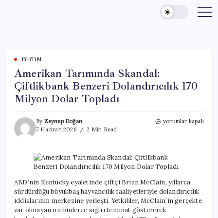
Skip
to
content
EĞITIM
Amerikan Tarımında Skandal:
Çiftlikbank Benzeri Dolandırıcılık 170
Milyon Dolar Topladı
Amerikan
By
Zeynep Doğan
yorumlar kapalı
Tarımında
7 Haziran 2026
2 Min Read
Skandal:
Çiftlikbank
Benzeri
Dolandırıcılık
170
Milyon
ABD’nin Kentucky eyaletinde çiftçi Brian McClain, yıllarca
Dolar
sürdürdüğü büyükbaş hayvancılık faaliyetleriyle dolandırıcılık
Topladı
iddialarının merkezine yerleşti. Yetkililer, McClain’in gerçekte
için
var olmayan on binlerce sığırı teminat göstererek