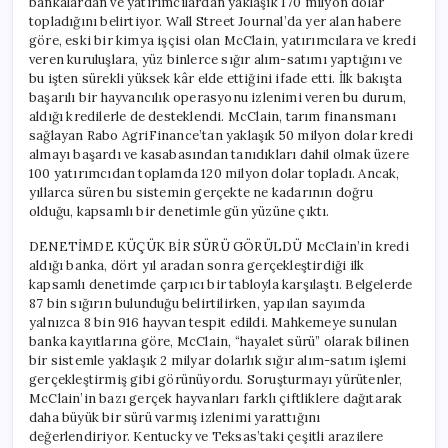
bankalardan ve yatırımcılardan yaklaşık 170 milyon dolar
topladığını belirtiyor. Wall Street Journal’da yer alan habere
göre, eski bir kimya işçisi olan McClain, yatırımcılara ve kredi
veren kuruluşlara, yüz binlerce sığır alım-satımı yaptığını ve
bu işten sürekli yüksek kâr elde ettiğini ifade etti. İlk bakışta
başarılı bir hayvancılık operasyonu izlenimi veren bu durum,
aldığı kredilerle de desteklendi. McClain, tarım finansmanı
sağlayan Rabo AgriFinance’tan yaklaşık 50 milyon dolar kredi
almayı başardı ve kasabasından tanıdıkları dahil olmak üzere
100 yatırımcıdan toplamda 120 milyon dolar topladı. Ancak,
yıllarca süren bu sistemin gerçekte ne kadarının doğru
olduğu, kapsamlı bir denetimle gün yüzüne çıktı.
DENETİMDE KÜÇÜK BİR SÜRÜ GÖRÜLDÜ McClain’in kredi
aldığı banka, dört yıl aradan sonra gerçekleştirdiği ilk
kapsamlı denetimde çarpıcı bir tabloyla karşılaştı. Belgelerde
87 bin sığırın bulunduğu belirtilirken, yapılan sayımda
yalnızca 8 bin 916 hayvan tespit edildi. Mahkemeye sunulan
banka kayıtlarına göre, McClain, “hayalet sürü” olarak bilinen
bir sistemle yaklaşık 2 milyar dolarlık sığır alım-satım işlemi
gerçekleştirmiş gibi görünüyordu. Soruşturmayı yürütenler,
McClain’in bazı gerçek hayvanları farklı çiftliklere dağıtarak
daha büyük bir sürü varmış izlenimi yarattığını
değerlendiriyor. Kentucky ve Teksas’taki çeşitli arazilere