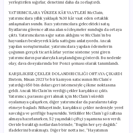
yerleştirilen sığırlar, denetimi daha da zorlaştırdı.
YATIRIMCILARA YÜKSEK KÂR VAATLERİ McClain,
yatırımcılara yıllık yaklaşık %30 kâr vaat eden ortaklık
anlaşmaları sundu. Bazı yatırımcılara gelecekteki satış
fiyatlarını güvence altına alan sözleşmeler sunduğu da ortaya
çıktı. Yatırımcıların sığır satın aldığını ve McClain’in bu
hayvanları besleyerek kârla sattığını anlatıyordu. Ancak
yapılan soruşturmalar, yatırımcılara yapılan ödemelerin
çoğunun gerçek ticari kârlar yerine sisteme yeni giren
yatırımcıların paralarıyla karşılandığını gösterdi. Bu nedenle
olay, dava dosyalarında bir Ponzi şeması olarak tanımlandı.
KARŞILIKSIZ ÇEKLER DOLANDIRICILIĞI ORTAYA ÇIKARDI
Sistem, Nisan 2023’te bir kamyon satıcısının McClain’e
yatırdığı 650 bin doları geri istemesiyle çökme noktasına
geldi. Ancak McClain’in verdiği çekler karşılıksız çıktı.
Yatırımcı, parasını geri almak için McClain’i sürekli
oyalamaya çalışırken, diğer yatırımcılar da paralarını talep
etmeye başladı. Nihayetinde, karşılıksız çekler nedeniyle yerel
savcılığa ve şerifliğe başvuruldu. Yetkililer McClain’i gözaltına
almaya hazırlanırken, 52 yaşındaki çiftçi yaşamına son verdi.
Geride bıraktığı notlardan birinde, “Bugün her şey dağıldı.”
ifadelerini bırakmıştı. Diğer bir notta ise, “Hayatımın