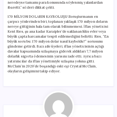
neredeyse tamamı para konusunda söylenmiş yalanlardan
ibaretti.” sözleri dikkat çekti.
170 MİLYON DOLARIN KAYBOLUŞU Soruşturmanın en
çarpıcı yönlerinden biri, toplanan yaklaşık 170 milyon doların
nereye gittiğinin hala tam olarak bilinmemesi. İflas yöneticisi
Kent Ries, şu ana kadar Karaipler’de saklanan lüks evler veya
büyük çapta harcamalar tespit edilemediğini belirtti. Ries, “En
büyük soru bu: 170 milyon dolar nasıl kayboldu?” sorusunu
gündeme getirdi. Bazı aile üyeleri, iflas yöneticisinin açtığı
davalar kapsamında uzlaşmaya giderek aldıkları 7,7 milyon
dolarlık sigorta ödemesinin yarısını iade etti. Ayrıca bazı
yatırımcılar da iflas yönetimiyle uzlaşma yoluna gitti.
McClain’in 2020’de boşandığı eski eşi Crystal McClain,
olayların gelişimini takip ediyor.