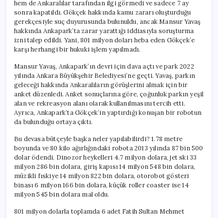
hem de Ankaralılar tarafından ilgi görmedi ve sadece 7 ay
sonra kapatıldı. Gökçek hakkında kamu zararı oluşturduğu
gerekçesiyle suç duyurusunda bulunuldu, ancak Mansur Yavaş
hakkında Ankapark’ta zarar yarattığı iddiasıyla soruşturma
izni talep edildi. Yani, 801 milyon doları heba eden Gökçek’e
karşı herhangi bir hukuki işlem yapılmadı.
Mansur Yavaş, Ankapark’ın devri için dava açtı ve park 2022
yılında Ankara Büyükşehir Belediyesi’ne geçti. Yavaş, parkın
geleceği hakkında Ankaralıların görüşlerini almak için bir
anket düzenledi. Anket sonuçlarına göre, çoğunluk parkın yeşil
alan ve rekreasyon alanı olarak kullanılmasını tercih etti.
Ayrıca, Ankapark’ta Gökçek’in yaptırdığı konuşan bir robotun
da bulunduğu ortaya çıktı.
Bu devasa bütçeyle başka neler yapılabilirdi? 1.78 metre
boyunda ve 80 kilo ağırlığındaki robota 2013 yılında 87 bin 500
dolar ödendi. Dinozor heykelleri 4.7 milyon dolara, jet ski 33
milyon 286 bin dolara, giriş kapısı 14 milyon 548 bin dolara,
müzikli fıskiye 14 milyon 822 bin dolara, otorobot gösteri
binası 6 milyon 166 bin dolara, küçük roller coaster ise 14
milyon 545 bin dolara mal oldu.
801 milyon dolarla toplamda 6 adet Fatih Sultan Mehmet