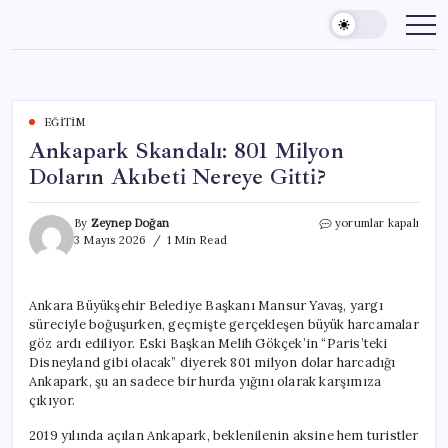
Skip
to
content
EĞITIM
Ankapark Skandalı: 801 Milyon
Doların Akıbeti Nereye Gitti?
Ankapark
By
Zeynep Doğan
yorumlar kapalı
Skandalı:
3 Mayıs 2026
1 Min Read
801
Milyon
Doların
Ankara Büyükşehir Belediye Başkanı Mansur Yavaş, yargı
Akıbeti
süreciyle boğuşurken, geçmişte gerçekleşen büyük harcamalar
Nereye
Gitti?
göz ardı ediliyor. Eski Başkan Melih Gökçek’in “Paris’teki
için
Disneyland gibi olacak” diyerek 801 milyon dolar harcadığı
Ankapark, şu an sadece bir hurda yığını olarak karşımıza
çıkıyor.
2019 yılında açılan Ankapark, beklenilenin aksine hem turistler