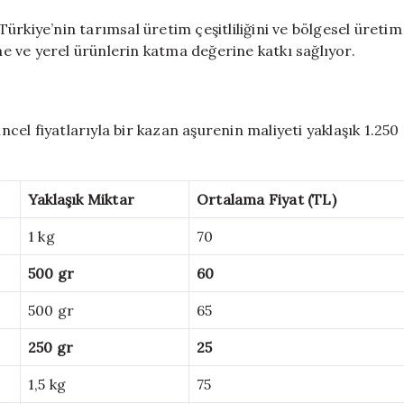
ürkiye’nin tarımsal üretim çeşitliliğini ve bölgesel üretim
ine ve yerel ürünlerin katma değerine katkı sağlıyor.
el fiyatlarıyla bir kazan aşurenin maliyeti yaklaşık 1.250
Yaklaşık Miktar
Ortalama Fiyat (TL)
1 kg
70
500 gr
60
500 gr
65
250 gr
25
1,5 kg
75