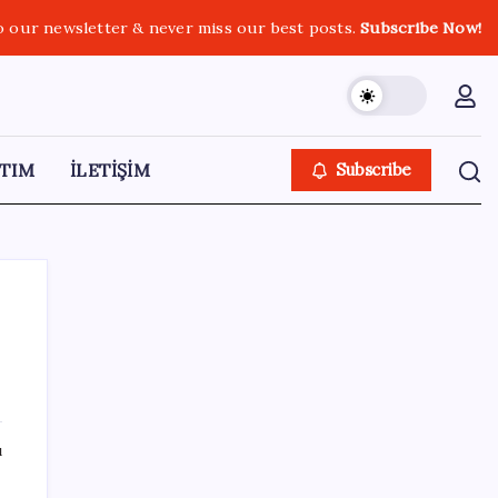
o our newsletter & never miss our best posts.
Subscribe Now!
TIM
İLETİŞİM
Subscribe
SON YAZILAR
ı
LGS ek tercih 1. nakil başvuruları ne zaman
bitiyor? LGS 2. nakil başvuruları ne zaman?