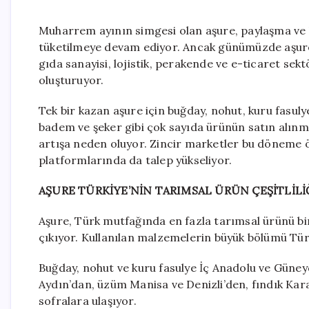
Muharrem ayının simgesi olan aşure, paylaşma ve 
tüketilmeye devam ediyor. Ancak günümüzde aşure, 
gıda sanayisi, lojistik, perakende ve e-ticaret sekt
oluşturuyor.
Tek bir kazan aşure için buğday, nohut, kuru fasulye,
badem ve şeker gibi çok sayıda ürünün satın alınmas
artışa neden oluyor. Zincir marketler bu döneme 
platformlarında da talep yükseliyor.
AŞURE TÜRKİYE’NİN TARIMSAL ÜRÜN ÇEŞİTLİLİ
Aşure, Türk mutfağında en fazla tarımsal ürünü bir
çıkıyor. Kullanılan malzemelerin büyük bölümü Türk
Buğday, nohut ve kuru fasulye İç Anadolu ve Güney
Aydın’dan, üzüm Manisa ve Denizli’den, fındık Kara
sofralara ulaşıyor.