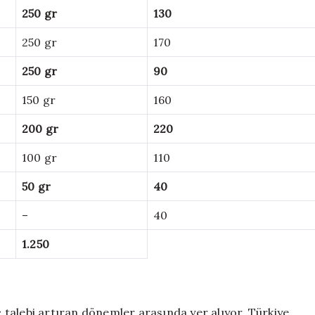
250 gr
130
250 gr
170
250 gr
90
150 gr
160
200 gr
220
100 gr
110
50 gr
40
–
40
1.250
talebi artıran dönemler arasında yer alıyor. Türkiye,