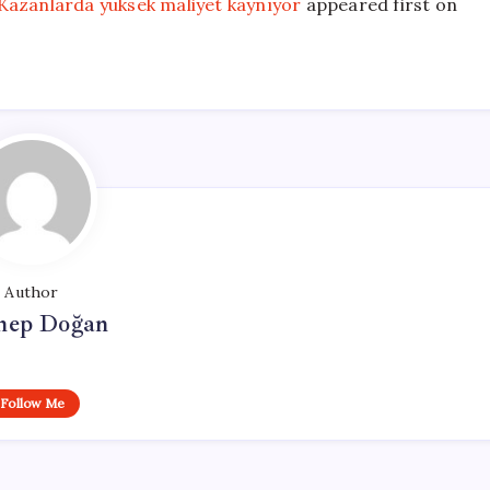
Kazanlarda yüksek maliyet kaynıyor
appeared first on
Author
nep Doğan
Follow Me