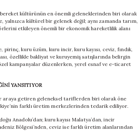
ne
kadar
bereket kültürünün en önemli geleneklerinden biri olarak
oldu?
yalnızca kültürel bir gelenek değil; aynı zamanda tarım,
Kazanlarda
örlerini etkileyen önemli bir ekonomik hareketlilik alanı
yüksek
maliyet
kaynıyor
 pirinç, kuru üzüm, kuru incir, kuru kayısı, ceviz, fındık,
için
ı, özellikle bakliyat ve kuruyemiş satışlarında belirgin
özel kampanyalar düzenlerken, yerel esnaf ve e-ticaret
ĞİNİ YANSITIYOR
 araya getiren geleneksel tariflerden biri olarak öne
iye’nin farklı üretim merkezlerinden tedarik ediliyor.
doğu Anadolu’dan; kuru kayısı Malatya’dan, incir
deniz Bölgesi’nden, ceviz ise farklı üretim alanlarından