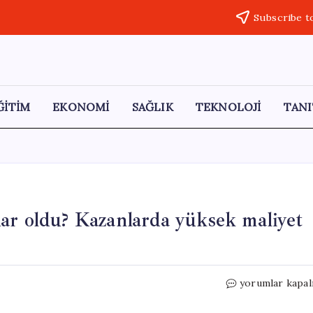
Subscribe t
ĞİTİM
EKONOMİ
SAĞLIK
TEKNOLOJİ
TANI
ar oldu? Kazanlarda yüksek maliyet
Aşure
yorumlar kapal
yapmanın
maliyeti