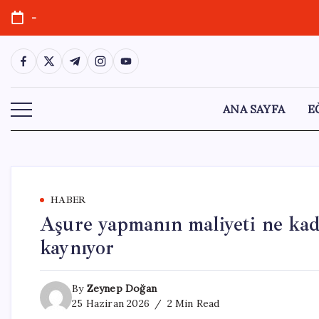
Skip
-
to
content
https://www.facebook.com/
https://twitter.com/
https://t.me/
https://www.instagram.com/
https://youtube.com/
ANA SAYFA
E
HABER
Aşure yapmanın maliyeti ne kad
kaynıyor
By
Zeynep Doğan
25 Haziran 2026
2 Min Read