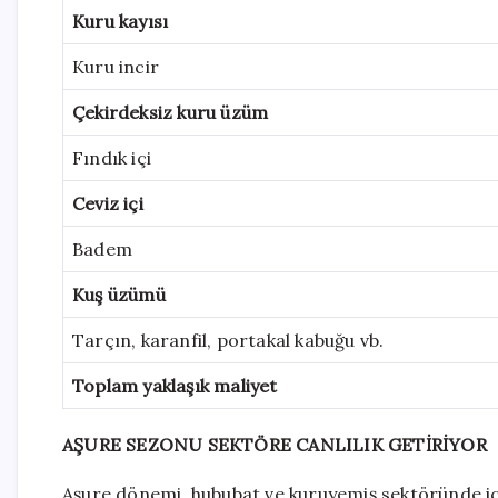
Kuru kayısı
Kuru incir
Çekirdeksiz kuru üzüm
Fındık içi
Ceviz içi
Badem
Kuş üzümü
Tarçın, karanfil, portakal kabuğu vb.
Toplam yaklaşık maliyet
AŞURE SEZONU SEKTÖRE CANLILIK GETİRİYOR
Aşure dönemi, hububat ve kuruyemiş sektöründe iç 