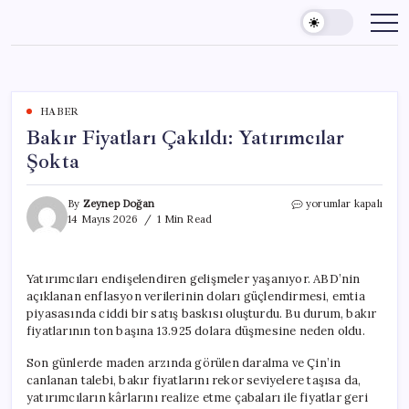
Skip
to
content
HABER
Bakır Fiyatları Çakıldı: Yatırımcılar
Şokta
Bakır
By
Zeynep Doğan
yorumlar kapalı
Fiyatları
14 Mayıs 2026
1 Min Read
Çakıldı:
Yatırımcılar
Şokta
Yatırımcıları endişelendiren gelişmeler yaşanıyor. ABD’nin
için
açıklanan enflasyon verilerinin doları güçlendirmesi, emtia
piyasasında ciddi bir satış baskısı oluşturdu. Bu durum, bakır
fiyatlarının ton başına 13.925 dolara düşmesine neden oldu.
Son günlerde maden arzında görülen daralma ve Çin’in
canlanan talebi, bakır fiyatlarını rekor seviyelere taşısa da,
yatırımcıların kârlarını realize etme çabaları ile fiyatlar geri