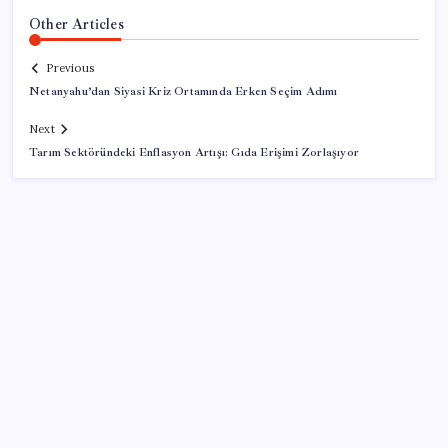
Other Articles
Previous
Netanyahu’dan Siyasi Kriz Ortamında Erken Seçim Adımı
Next
Tarım Sektöründeki Enflasyon Artışı: Gıda Erişimi Zorlaşıyor
SON YAZILAR
Resmi Gazete’de bugün (08.08.2026)