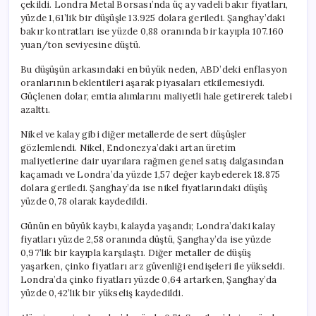
çekildi. Londra Metal Borsası’nda üç ay vadeli bakır fiyatları,
yüzde 1,61’lik bir düşüşle 13.925 dolara geriledi. Şanghay’daki
bakır kontratları ise yüzde 0,88 oranında bir kayıpla 107.160
yuan/ton seviyesine düştü.
Bu düşüşün arkasındaki en büyük neden, ABD’deki enflasyon
oranlarının beklentileri aşarak piyasaları etkilemesiydi.
Güçlenen dolar, emtia alımlarını maliyetli hale getirerek talebi
azalttı.
Nikel ve kalay gibi diğer metallerde de sert düşüşler
gözlemlendi. Nikel, Endonezya’daki artan üretim
maliyetlerine dair uyarılara rağmen genel satış dalgasından
kaçamadı ve Londra’da yüzde 1,57 değer kaybederek 18.875
dolara geriledi. Şanghay’da ise nikel fiyatlarındaki düşüş
yüzde 0,78 olarak kaydedildi.
Günün en büyük kaybı, kalayda yaşandı; Londra’daki kalay
fiyatları yüzde 2,58 oranında düştü, Şanghay’da ise yüzde
0,97’lik bir kayıpla karşılaştı. Diğer metaller de düşüş
yaşarken, çinko fiyatları arz güvenliği endişeleri ile yükseldi.
Londra’da çinko fiyatları yüzde 0,64 artarken, Şanghay’da
yüzde 0,42’lik bir yükseliş kaydedildi.