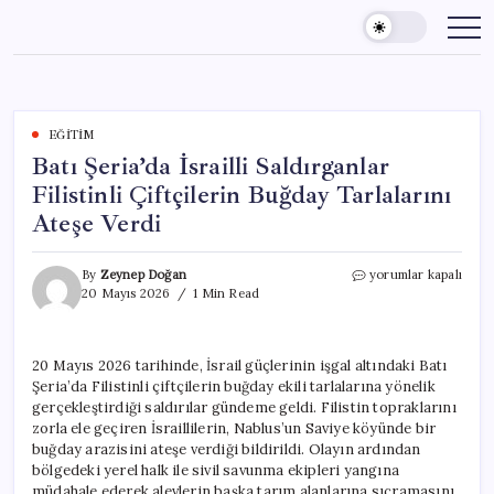
Skip
to
content
EĞITIM
Batı Şeria’da İsrailli Saldırganlar
Filistinli Çiftçilerin Buğday Tarlalarını
Ateşe Verdi
Batı
By
Zeynep Doğan
yorumlar kapalı
Şeria’da
20 Mayıs 2026
1 Min Read
İsrailli
Saldırganlar
Filistinli
20 Mayıs 2026 tarihinde, İsrail güçlerinin işgal altındaki Batı
Çiftçilerin
Şeria’da Filistinli çiftçilerin buğday ekili tarlalarına yönelik
Buğday
Tarlalarını
gerçekleştirdiği saldırılar gündeme geldi. Filistin topraklarını
Ateşe
zorla ele geçiren İsraillilerin, Nablus’un Saviye köyünde bir
Verdi
buğday arazisini ateşe verdiği bildirildi. Olayın ardından
için
bölgedeki yerel halk ile sivil savunma ekipleri yangına
müdahale ederek alevlerin başka tarım alanlarına sıçramasını