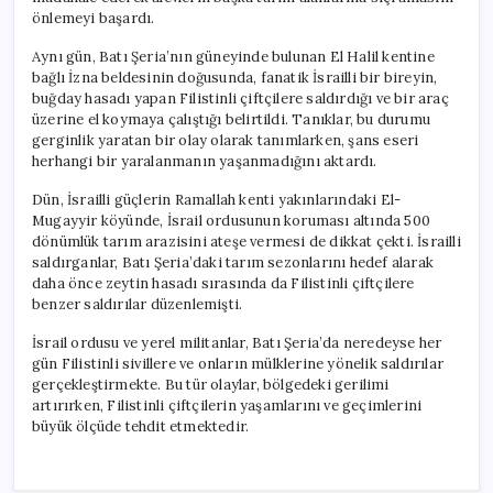
önlemeyi başardı.
Aynı gün, Batı Şeria’nın güneyinde bulunan El Halil kentine
bağlı İzna beldesinin doğusunda, fanatik İsrailli bir bireyin,
buğday hasadı yapan Filistinli çiftçilere saldırdığı ve bir araç
üzerine el koymaya çalıştığı belirtildi. Tanıklar, bu durumu
gerginlik yaratan bir olay olarak tanımlarken, şans eseri
herhangi bir yaralanmanın yaşanmadığını aktardı.
Dün, İsrailli güçlerin Ramallah kenti yakınlarındaki El-
Mugayyir köyünde, İsrail ordusunun koruması altında 500
dönümlük tarım arazisini ateşe vermesi de dikkat çekti. İsrailli
saldırganlar, Batı Şeria’daki tarım sezonlarını hedef alarak
daha önce zeytin hasadı sırasında da Filistinli çiftçilere
benzer saldırılar düzenlemişti.
İsrail ordusu ve yerel militanlar, Batı Şeria’da neredeyse her
gün Filistinli sivillere ve onların mülklerine yönelik saldırılar
gerçekleştirmekte. Bu tür olaylar, bölgedeki gerilimi
artırırken, Filistinli çiftçilerin yaşamlarını ve geçimlerini
büyük ölçüde tehdit etmektedir.