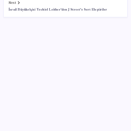
Next
İsrail Büyükelçisi Yechiel Leither’den J Street’e Sert Eleştiriler
SON YAZILAR
Resmi Gazete’de bugün (08.08.2026)
Google Pixel Watch 5 Sızdırıldı: İşte Detaylar
Erdoğan’dan ‘Mekke Ortak Savunma Anlaşması’
açıklaması: ‘Hiçbir ülkeyi hedef almıyor’
ING’den dolar/TL tahmini
Trump’tan Fed Başkanı Warsh’a: Faiz kararı