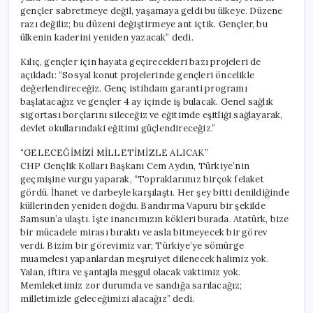
gençler sabretmeye değil, yaşamaya geldi bu ülkeye. Düzene
razı değiliz; bu düzeni değiştirmeye ant içtik. Gençler, bu
ülkenin kaderini yeniden yazacak” dedi.
Kılıç, gençler için hayata geçirecekleri bazı projeleri de
açıkladı: “Sosyal konut projelerinde gençleri öncelikle
değerlendireceğiz. Genç istihdam garanti programı
başlatacağız ve gençler 4 ay içinde iş bulacak. Genel sağlık
sigortası borçlarını sileceğiz ve eğitimde eşitliği sağlayarak,
devlet okullarındaki eğitimi güçlendireceğiz.”
“GELECEĞİMİZİ MİLLETİMİZLE ALICAK”
CHP Gençlik Kolları Başkanı Cem Aydın, Türkiye’nin
geçmişine vurgu yaparak, “Topraklarımız birçok felaket
gördü. İhanet ve darbeyle karşılaştı. Her şey bitti denildiğinde
küllerinden yeniden doğdu. Bandırma Vapuru bir şekilde
Samsun’a ulaştı. İşte inancımızın kökleri burada. Atatürk, bize
bir mücadele mirası bıraktı ve asla bitmeyecek bir görev
verdi. Bizim bir görevimiz var; Türkiye’ye sömürge
muamelesi yapanlardan meşruiyet dilenecek halimiz yok.
Yalan, iftira ve şantajla meşgul olacak vaktimiz yok.
Memleketimiz zor durumda ve sandığa sarılacağız;
milletimizle geleceğimizi alacağız” dedi.