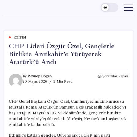
Skip
to
content
EĞITIM
CHP Lideri Özgür Özel, Gençlerle
Birlikte Anıtkabir’e Yürüyerek
Atatürk’ü Andı
CHP
By
Zeynep Doğan
yorumlar kapalı
Lideri
20 Mayıs 2026
2 Min Read
Özgür
Özel,
Gençlerle
CHP Genel Başkanı Özgür Özel, Cumhuriyetimizin kurucusu
Birlikte
Mustafa Kemal Atatürk’ün Samsun’a çıkarak Milli Mücadele’yi
Anıtkabir’e
Yürüyerek
başlattığı 19 Mayıs’ın 107. yıl dönümünde, gençlerle birlikte
Atatürk’ü
Anıtkabir’e yürüyüş düzenledi. Yürüyüş, Kızılay’dan başlayarak
Andı
Anıtkabir’e kadar sürdü.
için
Etkinliğe katılan gençler, Güvenpark’ta CHP’nin parti