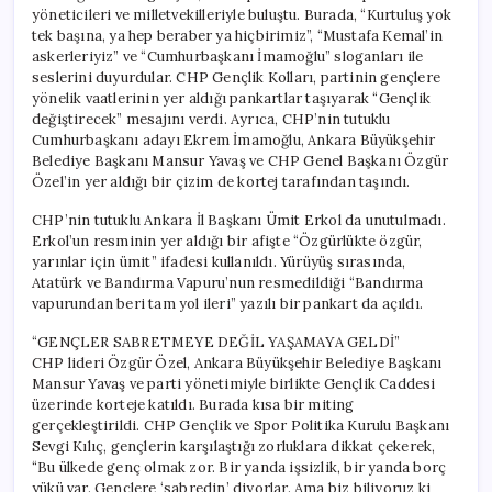
yöneticileri ve milletvekilleriyle buluştu. Burada, “Kurtuluş yok
tek başına, ya hep beraber ya hiçbirimiz”, “Mustafa Kemal’in
askerleriyiz” ve “Cumhurbaşkanı İmamoğlu” sloganları ile
seslerini duyurdular. CHP Gençlik Kolları, partinin gençlere
yönelik vaatlerinin yer aldığı pankartlar taşıyarak “Gençlik
değiştirecek” mesajını verdi. Ayrıca, CHP’nin tutuklu
Cumhurbaşkanı adayı Ekrem İmamoğlu, Ankara Büyükşehir
Belediye Başkanı Mansur Yavaş ve CHP Genel Başkanı Özgür
Özel’in yer aldığı bir çizim de kortej tarafından taşındı.
CHP’nin tutuklu Ankara İl Başkanı Ümit Erkol da unutulmadı.
Erkol’un resminin yer aldığı bir afişte “Özgürlükte özgür,
yarınlar için ümit” ifadesi kullanıldı. Yürüyüş sırasında,
Atatürk ve Bandırma Vapuru’nun resmedildiği “Bandırma
vapurundan beri tam yol ileri” yazılı bir pankart da açıldı.
“GENÇLER SABRETMEYE DEĞİL YAŞAMAYA GELDİ”
CHP lideri Özgür Özel, Ankara Büyükşehir Belediye Başkanı
Mansur Yavaş ve parti yönetimiyle birlikte Gençlik Caddesi
üzerinde korteje katıldı. Burada kısa bir miting
gerçekleştirildi. CHP Gençlik ve Spor Politika Kurulu Başkanı
Sevgi Kılıç, gençlerin karşılaştığı zorluklara dikkat çekerek,
“Bu ülkede genç olmak zor. Bir yanda işsizlik, bir yanda borç
yükü var. Gençlere ‘sabredin’ diyorlar. Ama biz biliyoruz ki