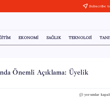
Subscribe t
ĞİTİM
EKONOMİ
SAĞLIK
TEKNOLOJİ
TANI
nda Önemli Açıklama: Üyelik
CHP’den
yorumlar kapal
Arif
Kocabıyık
Hakkında