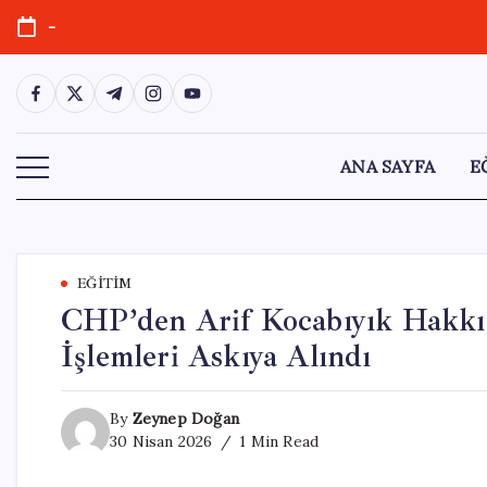
Skip
-
to
content
https://www.facebook.com/
https://twitter.com/
https://t.me/
https://www.instagram.com/
https://youtube.com/
ANA SAYFA
E
EĞITIM
CHP’den Arif Kocabıyık Hakkı
İşlemleri Askıya Alındı
By
Zeynep Doğan
30 Nisan 2026
1 Min Read