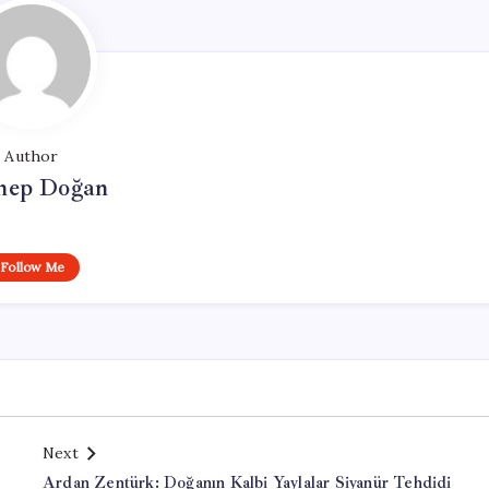
Author
nep Doğan
Follow Me
Next
Ardan Zentürk: Doğanın Kalbi Yaylalar Siyanür Tehdidi