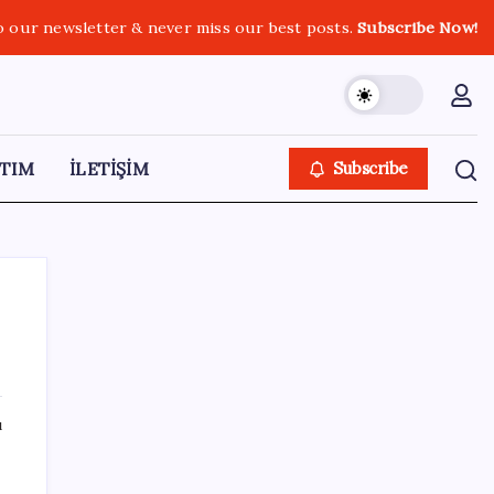
o our newsletter & never miss our best posts.
Subscribe Now!
TIM
İLETİŞİM
Subscribe
SON YAZILAR
ı
LGS ek tercih 1. nakil başvuruları ne zaman
bitiyor? LGS 2. nakil başvuruları ne zaman?