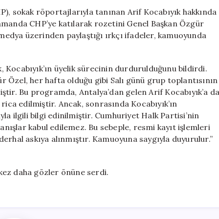
Önemli
P), sokak röportajlarıyla tanınan Arif Kocabıyık hakkında
Açıklama:
zamanda CHP’ye katılarak rozetini Genel Başkan Özgür
Üyelik
l medya üzerinden paylaştığı ırkçı ifadeler, kamuoyunda
İşlemleri
Askıya
Alındı
 Kocabıyık’ın üyelik sürecinin durdurulduğunu bildirdi.
için
 Özel, her hafta olduğu gibi Salı günü grup toplantısının
ştir. Bu programda, Antalya’dan gelen Arif Kocabıyık’a d
 rica edilmiştir. Ancak, sonrasında Kocabıyık’ın
 ilgili bilgi edinilmiştir. Cumhuriyet Halk Partisi’nin
ranışlar kabul edilemez. Bu sebeple, resmi kayıt işlemleri
derhal askıya alınmıştır. Kamuoyuna saygıyla duyurulur.”
r kez daha gözler önüne serdi.