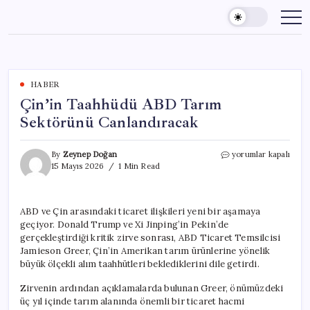
Skip
to
content
HABER
Çin’in Taahhüdü ABD Tarım
Sektörünü Canlandıracak
Çin’in
By
Zeynep Doğan
yorumlar kapalı
Taahhüdü
15 Mayıs 2026
1 Min Read
ABD
Tarım
Sektörünü
ABD ve Çin arasındaki ticaret ilişkileri yeni bir aşamaya
Canlandıracak
geçiyor. Donald Trump ve Xi Jinping’in Pekin’de
için
gerçekleştirdiği kritik zirve sonrası, ABD Ticaret Temsilcisi
Jamieson Greer, Çin’in Amerikan tarım ürünlerine yönelik
büyük ölçekli alım taahhütleri beklediklerini dile getirdi.
Zirvenin ardından açıklamalarda bulunan Greer, önümüzdeki
üç yıl içinde tarım alanında önemli bir ticaret hacmi