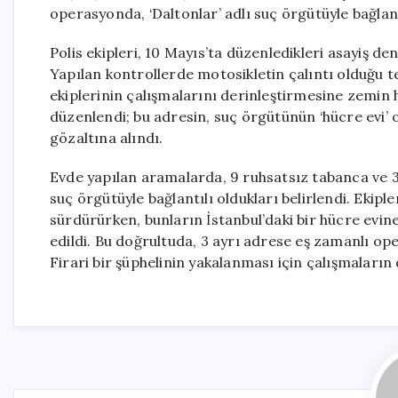
operasyonda, ‘Daltonlar’ adlı suç örgütüyle bağlantı
Polis ekipleri, 10 Mayıs’ta düzenledikleri asayiş d
Yapılan kontrollerde motosikletin çalıntı olduğu tesp
ekiplerinin çalışmalarını derinleştirmesine zemin 
düzenlendi; bu adresin, suç örgütünün ‘hücre evi’ o
gözaltına alındı.
Evde yapılan aramalarda, 9 ruhsatsız tabanca ve 339 
suç örgütüyle bağlantılı oldukları belirlendi. Ekipl
sürdürürken, bunların İstanbul’daki bir hücre evine 
edildi. Bu doğrultuda, 3 ayrı adrese eş zamanlı ope
Firari bir şüphelinin yakalanması için çalışmaların d