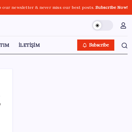
o our newsletter & never miss our best posts.
Subscribe Now!
TIM
İLETİŞİM
Subscribe
ı
SON YAZILAR
Erdoğan’dan ‘Mekke Ortak Savunma
Anlaşması’ açıklaması: ‘Hiçbir ülkeyi hedef