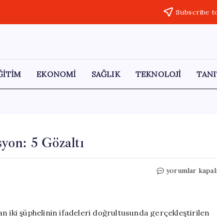
Subscribe t
ĞİTİM
EKONOMİ
SAĞLIK
TEKNOLOJİ
TANI
yon: 5 Gözaltı
Daltonlar
yorumlar kapal
Suç
Örgütüne
Operasyon:
5
n iki şüphelinin ifadeleri doğrultusunda gerçekleştirilen