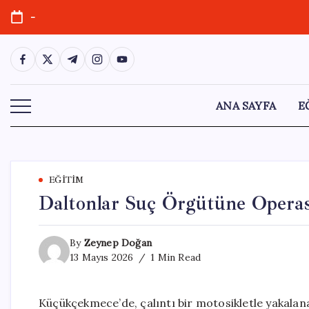
Skip
-
to
content
https://www.facebook.com/
https://twitter.com/
https://t.me/
https://www.instagram.com/
https://youtube.com/
ANA SAYFA
E
EĞITIM
Daltonlar Suç Örgütüne Operas
By
Zeynep Doğan
13 Mayıs 2026
1 Min Read
Küçükçekmece’de, çalıntı bir motosikletle yakalana