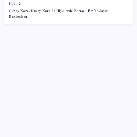
Next
Güney Kore, Kuzey Kore ile İlişkilerde Barışçıl Bir Yaklaşımı
Benimsiyor
SON YAZILAR
LGS ek tercih 1. nakil başvuruları ne zaman bitiyor?
LGS 2. nakil başvuruları ne zaman?
Otomobil satışlarında sert fren
WhatsApp Hesabınıza Nasıl E-posta Adresi
Eklersiniz?