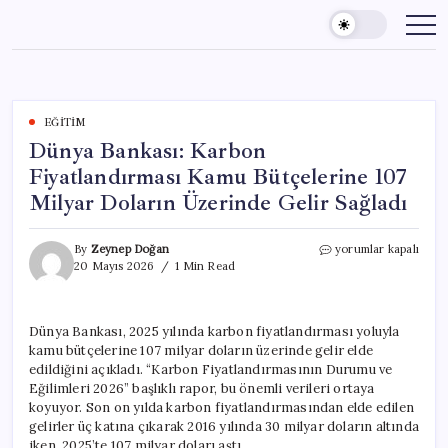
Skip
to
content
EĞITIM
Dünya Bankası: Karbon
Fiyatlandırması Kamu Bütçelerine 107
Milyar Doların Üzerinde Gelir Sağladı
Dünya
By
Zeynep Doğan
yorumlar kapalı
Bankası:
20 Mayıs 2026
1 Min Read
Karbon
Fiyatlandırması
Kamu
Dünya Bankası, 2025 yılında karbon fiyatlandırması yoluyla
Bütçelerine
kamu bütçelerine 107 milyar doların üzerinde gelir elde
107
Milyar
edildiğini açıkladı. “Karbon Fiyatlandırmasının Durumu ve
Doların
Eğilimleri 2026” başlıklı rapor, bu önemli verileri ortaya
Üzerinde
koyuyor. Son on yılda karbon fiyatlandırmasından elde edilen
Gelir
gelirler üç katına çıkarak 2016 yılında 30 milyar doların altında
Sağladı
iken, 2025’te 107 milyar doları aştı.