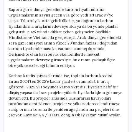
için
Rapora göre, dünya genelinde karbon fiyatlandırma
uygulamalarının sayısı geçen yıla göre yedi artarak 87’ye
ulaştı. Tüm büyük orta gelirli ülkeler, ya doğrudan karbon
fiyatlandırma araçlarını devreye aldı ya da bu yönde planlar
geliştirdi. 2025 yılında dikkat çeken gelişmeler, özellikle
Hindistan ve Vietnam’da gerçekleşti. Artık dünya genelindeki
sera gazı emisyonlarının yüzde 29’undan fazlası, doğrudan
karbon fiyatlandırması kapsamına alınmış durumda.
Gelişmekte olan bazı büyük ekonomilerde mevcut
uygulamaların devreye girmesiyle, bu oranın yaklaşık üçte
bire yükselebileceği tahmin ediliyor.
Karbon kredisi piyasalarında ise, toplam karbon kredisi
ihracı 2024’ten 2025’e kadar yüzde 8 oranında bir artış
gösterdi. 2025 yılı boyunca karbon kredisi fiyatları hafif bir
düşüş yaşasa da, bazı projeler yüksek fiyatlarla işlem görmeye
devam etti. Bu projeler arasında uluslararası havayolları
tarafından desteklenen projeler ve yüksek derecelendirmeye
sahip orman koruma ile yeniden ağaçlandırma projeleri öne
çıkıyor. Kaynak: AA / Dilara Zengin Okay Yazar: Yusuf Arslan