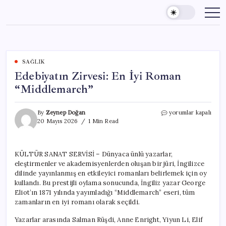
Skip
to
content
SAĞLIK
Edebiyatın Zirvesi: En İyi Roman
“Middlemarch”
Edebiyatın
By
Zeynep Doğan
yorumlar kapalı
Zirvesi:
20 Mayıs 2026
1 Min Read
En
İyi
Roman
KÜLTÜR SANAT SERVİSİ – Dünyaca ünlü yazarlar,
“Middlemarch”
eleştirmenler ve akademisyenlerden oluşan bir jüri, İngilizce
için
dilinde yayınlanmış en etkileyici romanları belirlemek için oy
kullandı. Bu prestijli oylama sonucunda, İngiliz yazar George
Eliot’ın 1871 yılında yayımladığı “Middlemarch” eseri, tüm
zamanların en iyi romanı olarak seçildi.
Yazarlar arasında Salman Rüşdi, Anne Enright, Yiyun Li, Elif