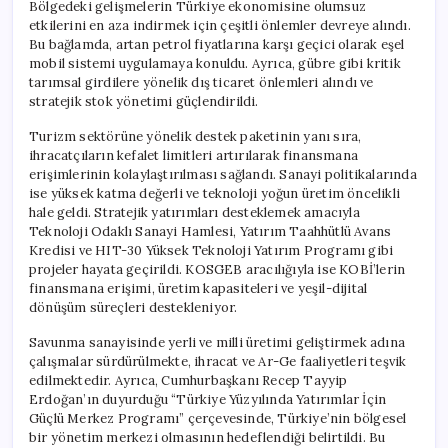
Bölgedeki gelişmelerin Türkiye ekonomisine olumsuz
etkilerini en aza indirmek için çeşitli önlemler devreye alındı.
Bu bağlamda, artan petrol fiyatlarına karşı geçici olarak eşel
mobil sistemi uygulamaya konuldu. Ayrıca, gübre gibi kritik
tarımsal girdilere yönelik dış ticaret önlemleri alındı ve
stratejik stok yönetimi güçlendirildi.
Turizm sektörüne yönelik destek paketinin yanı sıra,
ihracatçıların kefalet limitleri artırılarak finansmana
erişimlerinin kolaylaştırılması sağlandı. Sanayi politikalarında
ise yüksek katma değerli ve teknoloji yoğun üretim öncelikli
hale geldi. Stratejik yatırımları desteklemek amacıyla
Teknoloji Odaklı Sanayi Hamlesi, Yatırım Taahhütlü Avans
Kredisi ve HIT-30 Yüksek Teknoloji Yatırım Programı gibi
projeler hayata geçirildi. KOSGEB aracılığıyla ise KOBİ’lerin
finansmana erişimi, üretim kapasiteleri ve yeşil-dijital
dönüşüm süreçleri destekleniyor.
Savunma sanayisinde yerli ve milli üretimi geliştirmek adına
çalışmalar sürdürülmekte, ihracat ve Ar-Ge faaliyetleri teşvik
edilmektedir. Ayrıca, Cumhurbaşkanı Recep Tayyip
Erdoğan’ın duyurduğu “Türkiye Yüzyılında Yatırımlar İçin
Güçlü Merkez Programı” çerçevesinde, Türkiye’nin bölgesel
bir yönetim merkezi olmasının hedeflendiği belirtildi. Bu