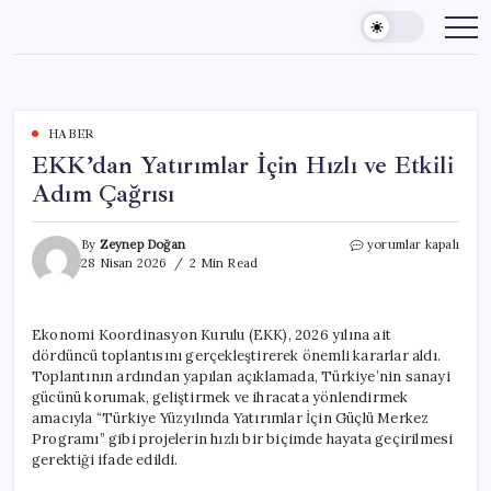
Skip
to
content
HABER
EKK’dan Yatırımlar İçin Hızlı ve Etkili
Adım Çağrısı
EKK’dan
By
Zeynep Doğan
yorumlar kapalı
Yatırımlar
28 Nisan 2026
2 Min Read
İçin
Hızlı
ve
Ekonomi Koordinasyon Kurulu (EKK), 2026 yılına ait
Etkili
dördüncü toplantısını gerçekleştirerek önemli kararlar aldı.
Adım
Çağrısı
Toplantının ardından yapılan açıklamada, Türkiye’nin sanayi
için
gücünü korumak, geliştirmek ve ihracata yönlendirmek
amacıyla “Türkiye Yüzyılında Yatırımlar İçin Güçlü Merkez
Programı” gibi projelerin hızlı bir biçimde hayata geçirilmesi
gerektiği ifade edildi.