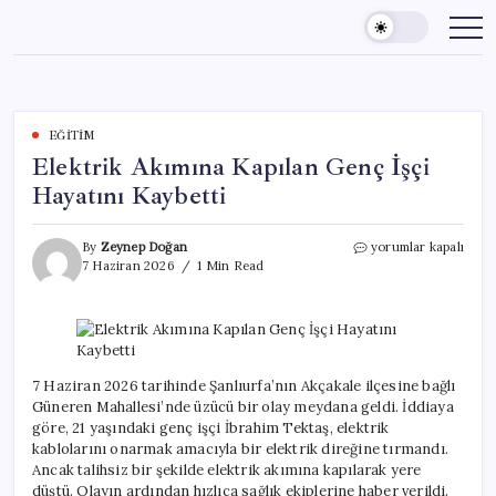
Skip
to
content
EĞITIM
Elektrik Akımına Kapılan Genç İşçi
Hayatını Kaybetti
Elektrik
By
Zeynep Doğan
yorumlar kapalı
Akımına
7 Haziran 2026
1 Min Read
Kapılan
Genç
İşçi
Hayatını
Kaybetti
için
7 Haziran 2026 tarihinde Şanlıurfa’nın Akçakale ilçesine bağlı
Güneren Mahallesi’nde üzücü bir olay meydana geldi. İddiaya
göre, 21 yaşındaki genç işçi İbrahim Tektaş, elektrik
kablolarını onarmak amacıyla bir elektrik direğine tırmandı.
Ancak talihsiz bir şekilde elektrik akımına kapılarak yere
düştü. Olayın ardından hızlıca sağlık ekiplerine haber verildi.