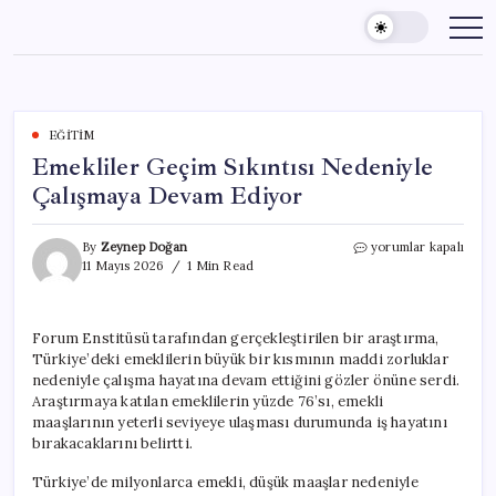
Skip
to
content
EĞITIM
Emekliler Geçim Sıkıntısı Nedeniyle
Çalışmaya Devam Ediyor
Emekliler
By
Zeynep Doğan
yorumlar kapalı
Geçim
11 Mayıs 2026
1 Min Read
Sıkıntısı
Nedeniyle
Çalışmaya
Forum Enstitüsü tarafından gerçekleştirilen bir araştırma,
Devam
Türkiye’deki emeklilerin büyük bir kısmının maddi zorluklar
Ediyor
için
nedeniyle çalışma hayatına devam ettiğini gözler önüne serdi.
Araştırmaya katılan emeklilerin yüzde 76’sı, emekli
maaşlarının yeterli seviyeye ulaşması durumunda iş hayatını
bırakacaklarını belirtti.
Türkiye’de milyonlarca emekli, düşük maaşlar nedeniyle