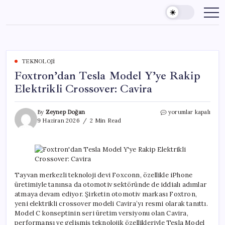
Skip
to
content
TEKNOLOJI
Foxtron’dan Tesla Model Y’ye Rakip
Elektrikli Crossover: Cavira
Foxtron’dan
By
Zeynep Doğan
yorumlar kapalı
Tesla
9 Haziran 2026
2 Min Read
Model
Y’ye
Rakip
Elektrikli
Crossover:
Cavira
Tayvan merkezli teknoloji devi Foxconn, özellikle iPhone
için
üretimiyle tanınsa da otomotiv sektöründe de iddialı adımlar
atmaya devam ediyor. Şirketin otomotiv markası Foxtron,
yeni elektrikli crossover modeli Cavira’yı resmi olarak tanıttı.
Model C konseptinin seri üretim versiyonu olan Cavira,
performansı ve gelişmiş teknolojik özellikleriyle Tesla Model