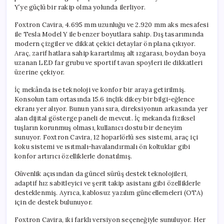
Y’ye güçlü bir rakip olma yolunda ilerliyor.
Foxtron Cavira, 4.695 mm uzunluğu ve 2.920 mm aks mesafesi
ile Tesla Model Y ile benzer boyutlara sahip. Dış tasarımında
modern çizgiler ve dikkat çekici detaylar ön plana çıkıyor.
Araç, zarif hatlara sahip karartılmış alt ızgarası, boydan boya
uzanan LED far grubu ve sportif tavan spoyleri ile dikkatleri
üzerine çekiyor.
İç mekânda ise teknoloji ve konfor bir araya getirilmiş.
Konsolun tam ortasında 15.6 inçlik dikey bir bilgi-eğlence
ekranı yer alıyor. Bunun yanı sıra, direksiyonun arkasında yer
alan dijital gösterge paneli de mevcut. İç mekanda fiziksel
tuşların korunmuş olması, kullanıcı dostu bir deneyim
sunuyor. Foxtron Cavira, 12 hoparlörlü ses sistemi, araç içi
koku sistemi ve ısıtmalı-havalandırmalı ön koltuklar gibi
konfor artırıcı özelliklerle donatılmış.
Güvenlik açısından da güncel sürüş destek teknolojileri,
adaptif hız sabitleyici ve şerit takip asistanı gibi özelliklerle
desteklenmiş. Ayrıca, kablosuz yazılım güncellemeleri (OTA)
için de destek bulunuyor.
Foxtron Cavira, iki farklı versiyon seçeneğiyle sunuluyor. Her