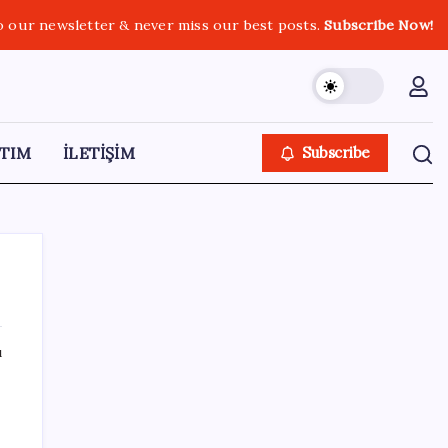
o our newsletter & never miss our best posts.
Subscribe Now!
TIM
İLETİŞİM
Subscribe
ı
SON YAZILAR
Google Pixel Watch 5 Sızdırıldı: İşte
Detaylar