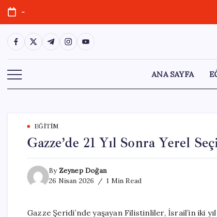
Skip
-
to
content
https://www.facebook.com/
https://twitter.com/
https://t.me/
https://www.instagram.com/
https://youtube.com/
ANA SAYFA
E
EĞITIM
Gazze’de 21 Yıl Sonra Yerel Se
By
Zeynep Doğan
26 Nisan 2026
1 Min Read
Gazze Şeridi’nde yaşayan Filistinliler, İsrail’in iki y