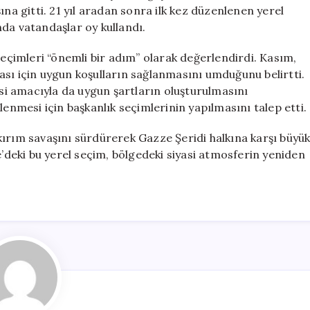
Seçim
ına gitti. 21 yıl aradan sonra ilk kez düzenlenen yerel
Heyecanı
da vatandaşlar oy kullandı.
için
çimleri “önemli bir adım” olarak değerlendirdi. Kasım,
ası için uygun koşulların sağlanmasını umduğunu belirtti.
esi amacıyla da uygun şartların oluşturulmasını
zenlenmesi için başkanlık seçimlerinin yapılmasını talep etti.
kırım savaşını sürdürerek Gazze Şeridi halkına karşı büyü
e’deki bu yerel seçim, bölgedeki siyasi atmosferin yeniden