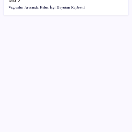
Next
Vagonlar Arasında Kalan İşçi Hayatını Kaybetti
SON YAZILAR
LGS ek tercih 1. nakil başvuruları ne zaman bitiyor?
LGS 2. nakil başvuruları ne zaman?
Otomobil satışlarında sert fren
WhatsApp Hesabınıza Nasıl E-posta Adresi
Eklersiniz?
Yapay Zekanın Kimsenin Konuşmadığı Bedeli! Apple