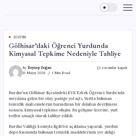
Skip
to
content
EĞITIM
Gölhisar’daki Öğrenci Yurdunda
Kimyasal Tepkime Nedeniyle Tahliye
Gölhisar’daki
By
Zeynep Doğan
yorumlar kapalı
Öğrenci
13 Mayıs 2026
1 Min Read
Yurdunda
Kimyasal
Tepkime
Burdur’un Gölhisar ilçesindeki KYK Erkek Öğrenci Yurdu’nda
Nedeniyle
meydana gelen bir olay, paniğe yol açtı. Yurtta bulunan
Tahliye
için
temizlik malzemelerini barındıran bir dolabın devrilmesi
sonucu, kimyasal tepkime oluştu. Bu gelişme üzerine, yurt
tedbir amaçlı olarak tahliye edildi.
Burdur Valiliği, konuyla ilgili bir açıklama yaparak, yurdun
depo kısmında bulunan temizlik maddelerinin yer aldığı