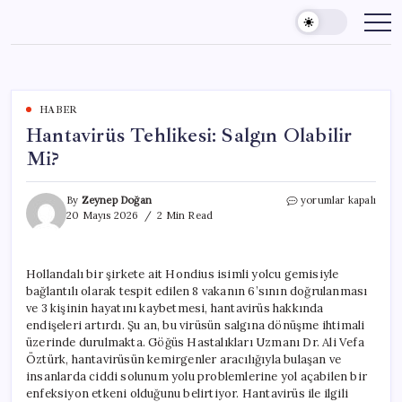
Skip
to
content
HABER
Hantavirüs Tehlikesi: Salgın Olabilir
Mi?
Hantavirüs
By
Zeynep Doğan
yorumlar kapalı
Tehlikesi:
20 Mayıs 2026
2 Min Read
Salgın
Olabilir
Mi?
Hollandalı bir şirkete ait Hondius isimli yolcu gemisiyle
için
bağlantılı olarak tespit edilen 8 vakanın 6’sının doğrulanması
ve 3 kişinin hayatını kaybetmesi, hantavirüs hakkında
endişeleri artırdı. Şu an, bu virüsün salgına dönüşme ihtimali
üzerinde durulmakta. Göğüs Hastalıkları Uzmanı Dr. Ali Vefa
Öztürk, hantavirüsün kemirgenler aracılığıyla bulaşan ve
insanlarda ciddi solunum yolu problemlerine yol açabilen bir
enfeksiyon etkeni olduğunu belirtiyor. Hantavirüs ile ilgili