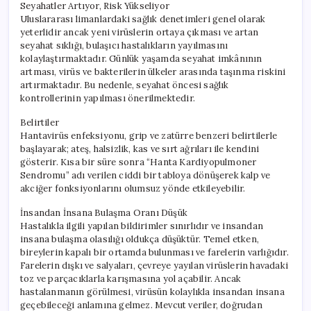
Seyahatler Artıyor, Risk Yükseliyor
Uluslararası limanlardaki sağlık denetimleri genel olarak
yeterlidir ancak yeni virüslerin ortaya çıkması ve artan
seyahat sıklığı, bulaşıcı hastalıkların yayılmasını
kolaylaştırmaktadır. Günlük yaşamda seyahat imkânının
artması, virüs ve bakterilerin ülkeler arasında taşınma riskini
artırmaktadır. Bu nedenle, seyahat öncesi sağlık
kontrollerinin yapılması önerilmektedir.
Belirtiler
Hantavirüs enfeksiyonu, grip ve zatürre benzeri belirtilerle
başlayarak; ateş, halsizlik, kas ve sırt ağrıları ile kendini
gösterir. Kısa bir süre sonra “Hanta Kardiyopulmoner
Sendromu” adı verilen ciddi bir tabloya dönüşerek kalp ve
akciğer fonksiyonlarını olumsuz yönde etkileyebilir.
İnsandan İnsana Bulaşma Oranı Düşük
Hastalıkla ilgili yapılan bildirimler sınırlıdır ve insandan
insana bulaşma olasılığı oldukça düşüktür. Temel etken,
bireylerin kapalı bir ortamda bulunması ve farelerin varlığıdır.
Farelerin dışkı ve salyaları, çevreye yayılan virüslerin havadaki
toz ve parçacıklarla karışmasına yol açabilir. Ancak
hastalanmanın görülmesi, virüsün kolaylıkla insandan insana
geçebileceği anlamına gelmez. Mevcut veriler, doğrudan