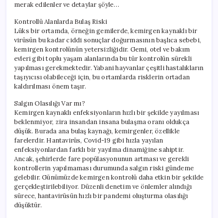
merak edilenler ve detaylar şöyle…
Kontrollü Alanlarda Bulaş Riski
Lüks bir ortamda, örneğin gemilerde, kemirgen kaynaklı bir
virüsün bu kadar ciddi sonuçlar doğurmasının başlıca sebebi,
kemirgen kontrolünün yetersizliğidir. Gemi, otel ve bakım
evleri gibi toplu yaşam alanlarında bu tür kontrolün sürekli
yapılması gerekmektedir. Yabani hayvanlar çeşitli hastalıkların
taşıyıcısı olabileceği için, bu ortamlarda risklerin ortadan
kaldırılması önem taşır.
Salgın Olasılığı Var mı?
Kemirgen kaynaklı enfeksiyonların hızlı bir şekilde yayılması
beklenmiyor, zira insandan insana bulaşma oranı oldukça
düşük. Burada ana bulaş kaynağı, kemirgenler, özellikle
farelerdir. Hantavirüs, Covid-19 gibi hızla yayılan
enfeksiyonlardan farklı bir yayılma dinamiğine sahiptir.
Ancak, şehirlerde fare popülasyonunun artması ve gerekli
kontrollerin yapılmaması durumunda salgın riski gündeme
gelebilir. Günümüzde kemirgen kontrolü daha etkin bir şekilde
gerçekleştirilebiliyor. Düzenli denetim ve önlemler alındığı
sürece, hantavirüsün hızlı bir pandemi oluşturma olasılığı
düşüktür.