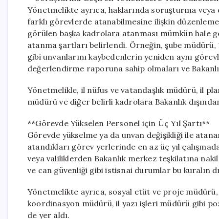
Yönetmelikte ayrıca, haklarında soruşturma veya
farklı görevlerde atanabilmesine ilişkin düzenlemel
görülen başka kadrolara atanması mümkün hale gel
atanma şartları belirlendi. Örneğin, şube müdürü,
gibi unvanlarını kaybedenlerin yeniden aynı görevl
değerlendirme raporuna sahip olmaları ve Bakanl
Yönetmelikle, il nüfus ve vatandaşlık müdürü, il pla
müdürü ve diğer belirli kadrolara Bakanlık dışından
**Görevde Yükselen Personel için Üç Yıl Şartı**
Görevde yükselme ya da unvan değişikliği ile atanan
atandıkları görev yerlerinde en az üç yıl çalışmada
veya valiliklerden Bakanlık merkez teşkilatına naki
ve can güvenliği gibi istisnai durumlar bu kuralın d
Yönetmelikte ayrıca, sosyal etüt ve proje müdürü, il
koordinasyon müdürü, il yazı işleri müdürü gibi po
de yer aldı.