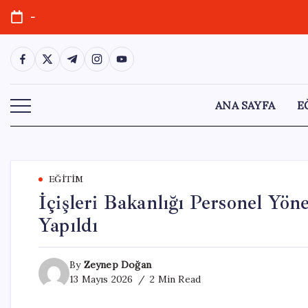
Skip
-
to
content
https://www.facebook.com/
https://twitter.com/
https://t.me/
https://www.instagram.com/
https://youtube.com/
ANA SAYFA
E
EĞITIM
İçişleri Bakanlığı Personel Yön
Yapıldı
By
Zeynep Doğan
13 Mayıs 2026
2 Min Read