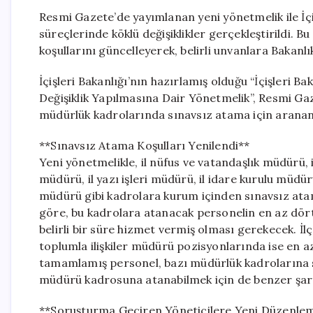
Resmi Gazete’de yayımlanan yeni yönetmelik ile İçi
süreçlerinde köklü değişiklikler gerçekleştirildi.
koşullarını güncelleyerek, belirli unvanlara Bakanlı
İçişleri Bakanlığı’nın hazırlamış olduğu “İçişleri
Değişiklik Yapılmasına Dair Yönetmelik”, Resmi Gazet
müdürlük kadrolarında sınavsız atama için aranan 
**Sınavsız Atama Koşulları Yenilendi**
Yeni yönetmelikle, il nüfus ve vatandaşlık müdürü, il
müdürü, il yazı işleri müdürü, il idare kurulu müdü
müdürü gibi kadrolara kurum içinden sınavsız atama
göre, bu kadrolara atanacak personelin en az dört
belirli bir süre hizmet vermiş olması gerekecek. İlç
toplumla ilişkiler müdürü pozisyonlarında ise en a
tamamlamış personel, bazı müdürlük kadrolarına s
müdürü kadrosuna atanabilmek için de benzer şar
**Soruşturma Geçiren Yöneticilere Yeni Düzenle