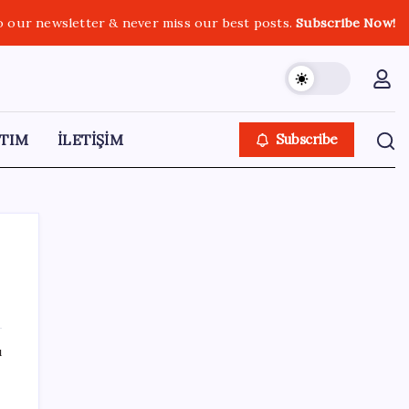
o our newsletter & never miss our best posts.
Subscribe Now!
TIM
İLETİŞİM
Subscribe
SON YAZILAR
ı
Resmi Gazete’de bugün (08.08.2026)
e