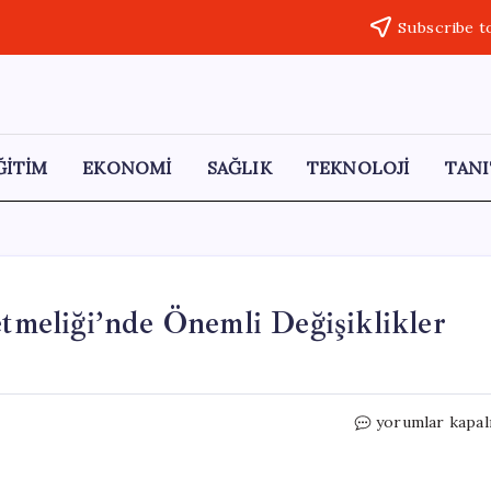
Subscribe t
ĞİTİM
EKONOMİ
SAĞLIK
TEKNOLOJİ
TANI
etmeliği’nde Önemli Değişiklikler
İçişleri
yorumlar kapal
Bakanlığı
Personel
Yönetmeliği’nd