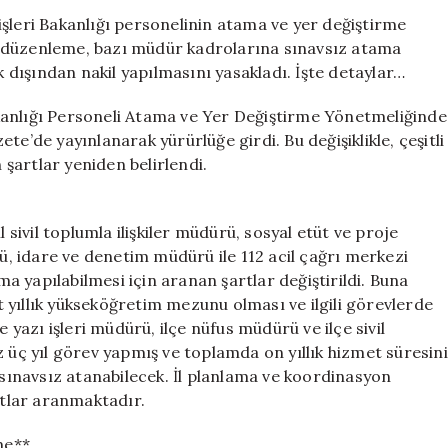
Önemli
şleri Bakanlığı personelinin atama ve yer değiştirme
Değişiklikler
 Bu düzenleme, bazı müdür kadrolarına sınavsız atama
Yapıldı
k dışından nakil yapılmasını yasakladı. İşte detaylar…
için
 Bakanlığı Personeli Atama ve Yer Değiştirme Yönetmeliğinde
e’de yayınlanarak yürürlüğe girdi. Bu değişiklikle, çeşitli
şartlar yeniden belirlendi.
 sivil toplumla ilişkiler müdürü, sosyal etüt ve proje
rü, idare ve denetim müdürü ile 112 acil çağrı merkezi
 yapılabilmesi için aranan şartlar değiştirildi. Buna
 yıllık yükseköğretim mezunu olması ve ilgili görevlerde
e yazı işleri müdürü, ilçe nüfus müdürü ve ilçe sivil
z üç yıl görev yapmış ve toplamda on yıllık hizmet süresini
ınavsız atanabilecek. İl planlama ve koordinasyon
tlar aranmaktadır.
me**