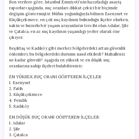
Son verilere göre, İstanbul Emniyeti’nin hazırladığı asayiş
raporları ışığında, suç oranları dikkat çekici bir biçimde
değişim göstermiştir. Nüfus yoğunluğuyla bilinen Esenyurt ve
Küçükçekmece, en çok suç kaydının bulunduğu ilçeler olurken,
sakin ve huzurlu bir yaşam arayanların tercihi olan Adalar, Şile
ve Çatalca, en az suç kaydının yaşandığı yerler olarak öne
çıkıyor.
Beşiktaş ve Kadıköy gibi merkez bölgelerdeki artan güvenlik
önlemleri, bu bölgelerdeki durumu nasıl etkiledi? Mahalleniz
ne kadar güvenli? Aşağıda en yüksek ve en düşük suç
oranlarına sahip ilçeleri bulabilirsiniz:
EN YÜKSEK SUÇ ORANI GÖSTEREN İLÇELER:
1. Esenyurt
2. Fatih
3. Küçükçekmece
4. Pendik
5. Kadıköy
EN DÜŞÜK SUÇ ORANI GÖSTEREN İLÇELER:
1. Adalar
2. Şile
3. Çatalca