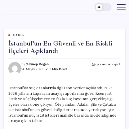
Skip
to
content
HABER
İstanbul’un En Güvenli ve En Riskli
İlçeleri Açıklandı
İstanbul’un
By
Zeynep Doğan
yorumlar kapalı
En
14 Mayıs 2026
1 Min Read
Güvenli
ve
En
İstanbul’da suç oranlarıyla ilgili son veriler açıklandı. 2025-
Riskli
2026 yıllarını kapsayan asayiş raporlarına göre, Esenyurt,
İlçeleri
Açıklandı
Fatih ve Küçükçekmece en fazla suç kaydının gerçekleştiği
için
ilçeler olarak öne çıkıyor. Öte yandan, Adalar, Şile ve Çatalca
ise İstanbul’un en güvenli bölgeleri arasında yer alıyor. İşte
İstanbul’un suç istatistikleri mahalle bazında incelendiğinde
ortaya çıkan tablo: