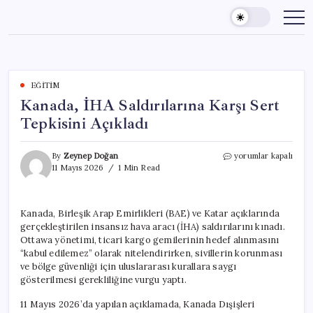
Skip
to
content
EĞITIM
Kanada, İHA Saldırılarına Karşı Sert
Tepkisini Açıkladı
Kanada,
By
Zeynep Doğan
yorumlar kapalı
İHA
11 Mayıs 2026
1 Min Read
Saldırılarına
Karşı
Sert
Kanada, Birleşik Arap Emirlikleri (BAE) ve Katar açıklarında
Tepkisini
gerçekleştirilen insansız hava aracı (İHA) saldırılarını kınadı.
Açıkladı
için
Ottawa yönetimi, ticari kargo gemilerinin hedef alınmasını
“kabul edilemez” olarak nitelendirirken, sivillerin korunması
ve bölge güvenliği için uluslararası kurallara saygı
gösterilmesi gerekliliğine vurgu yaptı.
11 Mayıs 2026’da yapılan açıklamada, Kanada Dışişleri