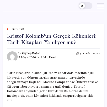
Skip
to
content
EKONOMI
Kristof Kolomb’un Gerçek Kökenleri:
Tarih Kitapları Yanılıyor mu?
Kristof
By
Zeynep Doğan
yorumlar kapalı
Kolomb’un
17 Mayıs 2026
2 Min Read
Gerçek
Kökenleri:
Tarih
Tarih kitaplarının sunduğu Cenevizli bir dokumacının oğlu
Kitapları
hikayesi, son dönem yapılan araştırmalar sayesinde
Yanılıyor
mu?
sorgulanmaya başlandı. Madrid Complutense Üniversitesi ve
için
Citogen laboratuvarı uzmanları, ünlü denizci Kristof
Kolomb’un soyundan gelen bireylerin DNA örneklerini
inceleyerek, onun kökenleri hakkında çarpıcı bulgular elde
etti.