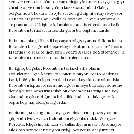
Yeni veriler, Kolomb’un İtalyan olduğu yönündeki yaygın algıyı
çürütüyor ve onu İspanya’nın kuzeybatısındaki Galiçya
bölgesine ait köklü bir soylu aileden geldiğini ortaya koyuyor.
Genetik araştırmalar, Sevilla’da bulunan Gelves Kontları aile
kriptasındaki 12 kişinin kalıntılarını analiz ederek, bu aile ile
Kolomb’un torunları arasında güçlü bir bağlantı kurdu.
Bilim insanları, 16 nesli kapsayan bilgisayar modellemeleri ve
10 binden fazla genetik işaretleyici kullanarak, tarihte “Pedro
Madruga” olarak bilinen soylu Pedro Alvarez de Sotomayor ile
Kolomb’un torunları arasında bir ilişki buldu.
Bu ilginç bulgular, Kolomb’un tarihsel arka planını
aydınlatmak için önemli bir ipucu sunuyor. Pedro Madruga
ismi, 1486 yılında İspanya’daki resmi kayıtlardan silinmişken,
Kolomb’un İspanyol sarayında görünmeye başladığı döneme
denk geliyor. Araştırmacılar, bu dönemde Madruga’nın soy
ağacından çıkarıldığını belirlediklerinde, aradaki genetik
bağın kopmuş olduğunu gördü.
Bu durum, Madruga’nın soyağacındaki kritik pozisyonunu
güçlendiriyor. Ayrıca Kolomb’un el yazılarındaki Galiçya-
Portekiz lehçesine ait izler ve kullandığı armanın Sotomayor
ailesinin sembolleriyle gösterdiği benzerlik, araştırmayı