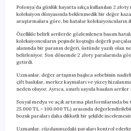
Polonya’da günlük hayatta sıkça kullanılan 2 złoty
koleksiyon dünyasında beklenmedik bir değer kaza
araştırmalara göre, bu hatalar koleksiyoncuların il
Özellikle belirli serilerde gözlemlenen basım hata
koleksiyoncuların peşinde koştuğu değerli parçal
alanında bir paranın değeri, üstünde yazılı olan n
belirleniyor. Son dönemde 2 złoty paralarında görül
getirdi.
Uzmanlar, değer artışının başlıca sebebinin nadirli
çift baskılar, merkez kaymaları ve yüzey hizalanma
neden oluyor. Ayrıca, sınırlı sayıda basılan seriler
Sosyal medya ve açık artırma platformlarında bu tar
25.000 TL – 100.000 TL) arasında değerlendirilebild
bozuk paraları daha dikkatli bir şekilde incelemesin
Uzmanlar, cüzdanınızdaki paraları kontrol ederken ö