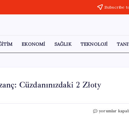
Subscribe t
ĞİTİM
EKONOMİ
SAĞLIK
TEKNOLOJİ
TANI
anç: Cüzdanınızdaki 2 Złoty
Küçük
yorumlar kapal
Bir
Hata,
Büyük