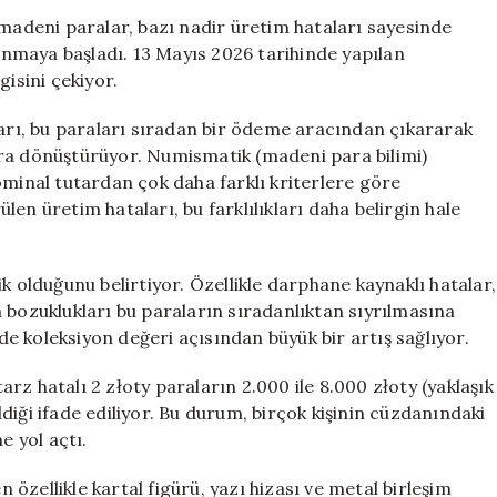
Bir
 madeni paralar, bazı nadir üretim hataları sayesinde
Kazanç:
nmaya başladı. 13 Mayıs 2026 tarihinde yapılan
Cüzdanınızdaki
gisini çekiyor.
2
Złoty
ları, bu paraları sıradan bir ödeme aracından çıkararak
Paraları
ara dönüştürüyor. Numismatik (madeni para bilimi)
Kontrol
ominal tutardan çok daha farklı kriterlere göre
Edin
en üretim hataları, bu farklılıkları daha belirgin hale
için
k olduğunu belirtiyor. Özellikle darphane kaynaklı hatalar,
 bozuklukları bu paraların sıradanlıktan sıyrılmasına
 de koleksiyon değeri açısından büyük bir artış sağlıyor.
z hatalı 2 złoty paraların 2.000 ile 8.000 złoty (yaklaşık
iği ifade ediliyor. Bu durum, birçok kişinin cüzdanındaki
e yol açtı.
zellikle kartal figürü, yazı hizası ve metal birleşim