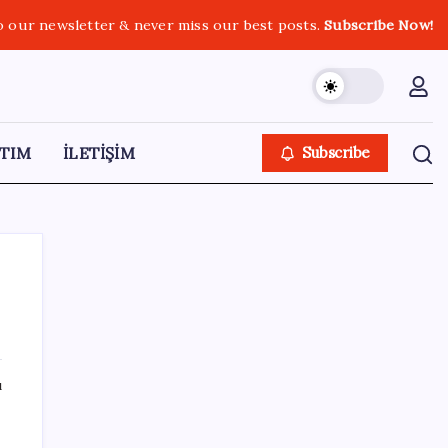
o our newsletter & never miss our best posts.
Subscribe Now!
TIM
İLETİŞİM
Subscribe
SON YAZILAR
ı
Resmi Gazete’de bugün (08.08.2026)