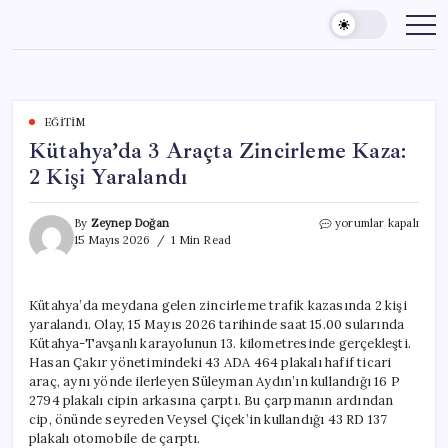
Skip
to
content
EĞITIM
Kütahya’da 3 Araçta Zincirleme Kaza:
2 Kişi Yaralandı
Kütahya’da
By
Zeynep Doğan
yorumlar kapalı
3
15 Mayıs 2026
1 Min Read
Araçta
Zincirleme
Kaza:
Kütahya’da meydana gelen zincirleme trafik kazasında 2 kişi
2
yaralandı. Olay, 15 Mayıs 2026 tarihinde saat 15.00 sularında
Kişi
Yaralandı
Kütahya-Tavşanlı karayolunun 13. kilometresinde gerçekleşti.
için
Hasan Çakır yönetimindeki 43 ADA 464 plakalı hafif ticari
araç, aynı yönde ilerleyen Süleyman Aydın’ın kullandığı 16 P
2794 plakalı cipin arkasına çarptı. Bu çarpmanın ardından
cip, önünde seyreden Veysel Çiçek’in kullandığı 43 RD 137
plakalı otomobile de çarptı.