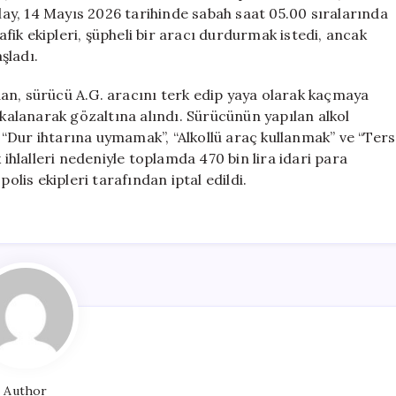
Miktarda
Olay, 14 Mayıs 2026 tarihinde sabah saat 05.00 sıralarında
Ceza
ik ekipleri, şüpheli bir aracı durdurmak istedi, ancak
için
şladı.
an, sürücü A.G. aracını terk edip yaya olarak kaçmaya
akalanarak gözaltına alındı. Sürücünün yapılan alkol
., “Dur ihtarına uymamak”, “Alkollü araç kullanmak” ve “Ters
fik ihlalleri nedeniyle toplamda 470 bin lira idari para
olis ekipleri tarafından iptal edildi.
Author