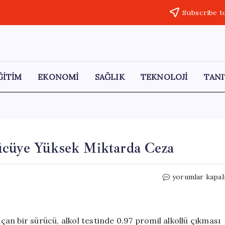
Subscribe t
ĞİTİM
EKONOMİ
SAĞLIK
TEKNOLOJİ
TANI
ücüye Yüksek Miktarda Ceza
Kütahya’da
yorumlar kapal
Polisten
Kaçan
Sürücüye
Yüksek
an bir sürücü, alkol testinde 0.97 promil alkollü çıkması