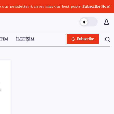
o our newsletter & never miss our best posts.
Subscribe Now!
TIM
İLETİŞİM
Subscribe
ı
SON YAZILAR
Erdoğan’dan ‘Mekke Ortak Savunma
Anlaşması’ açıklaması: ‘Hiçbir ülkeyi hedef