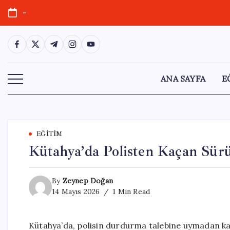
Skip
-
to
content
https://www.facebook.com/
https://twitter.com/
https://t.me/
https://www.instagram.com/
https://youtube.com/
ANA SAYFA
E
EĞITIM
Kütahya’da Polisten Kaçan Sür
By
Zeynep Doğan
14 Mayıs 2026
1 Min Read
Kütahya’da, polisin durdurma talebine uymadan kaç