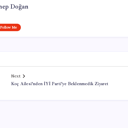
nep Doğan
Follow Me
Next
8
Koç Ailesi’nden İYİ Parti’ye Beklenmedik Ziyaret