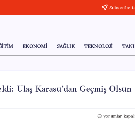
Subscribe t
ĞİTİM
EKONOMİ
SAĞLIK
TEKNOLOJİ
TANI
ldi: Ulaş Karasu’dan Geçmiş Olsun
Malatya’da
yorumlar kapal
Deprem
Meydana
Geldi: