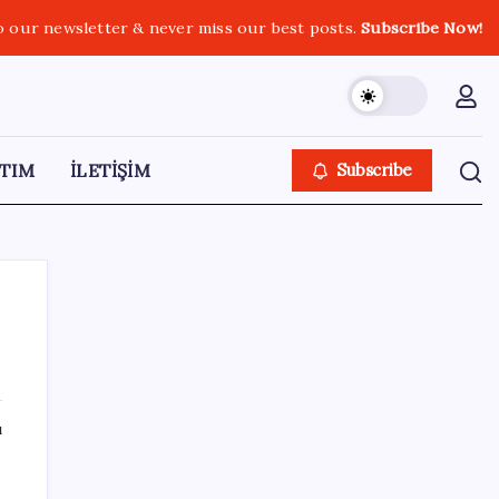
o our newsletter & never miss our best posts.
Subscribe Now!
TIM
İLETİŞİM
Subscribe
SON YAZILAR
ı
Resmi Gazete’de bugün (08.08.2026)