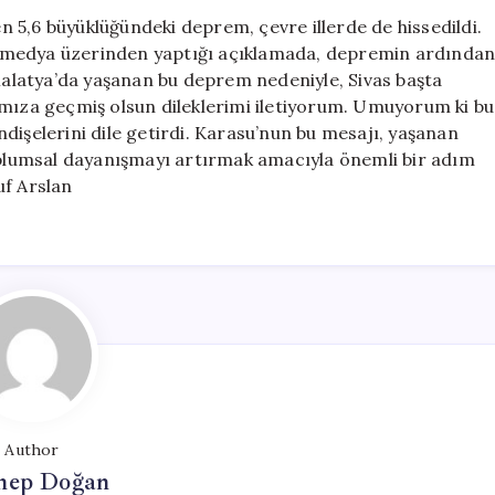
Ulaş
 5,6 büyüklüğündeki deprem, çevre illerde de hissedildi.
Karasu’dan
 medya üzerinden yaptığı açıklamada, depremin ardında
Geçmiş
“Malatya’da yaşanan bu deprem nedeniyle, Sivas başta
Olsun
ımıza geçmiş olsun dileklerimi iletiyorum. Umuyorum ki bu
Mesajı
dişelerini dile getirdi. Karasu’nun bu mesajı, yaşanan
için
toplumsal dayanışmayı artırmak amacıyla önemli bir adım
uf Arslan
Author
nep Doğan