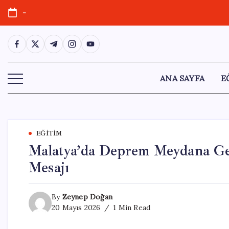
Skip
-
to
content
https://www.facebook.com/
https://twitter.com/
https://t.me/
https://www.instagram.com/
https://youtube.com/
ANA SAYFA
E
EĞITIM
Malatya’da Deprem Meydana Ge
Mesajı
By
Zeynep Doğan
20 Mayıs 2026
1 Min Read