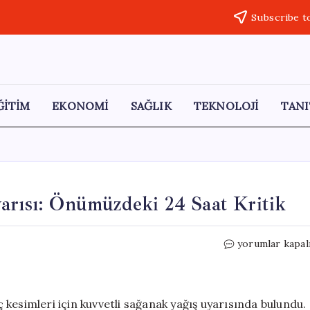
Subscribe t
ĞİTİM
EKONOMİ
SAĞLIK
TEKNOLOJİ
TANI
arısı: Önümüzdeki 24 Saat Kritik
Meteoroloji’de
yorumlar kapal
Yoğun
Yağış
Uyarısı:
Önümüzdeki
kesimleri için kuvvetli sağanak yağış uyarısında bulundu.