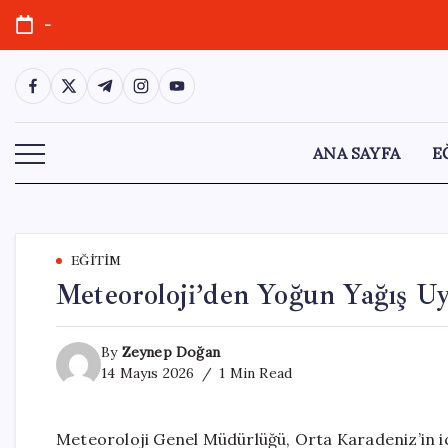
Skip
-
to
content
https://www.facebook.com/
https://twitter.com/
https://t.me/
https://www.instagram.com/
https://youtube.com/
ANA SAYFA
E
EĞITIM
Meteoroloji’den Yoğun Yağış Uy
By
Zeynep Doğan
14 Mayıs 2026
1 Min Read
Meteoroloji Genel Müdürlüğü, Orta Karadeniz’in iç 