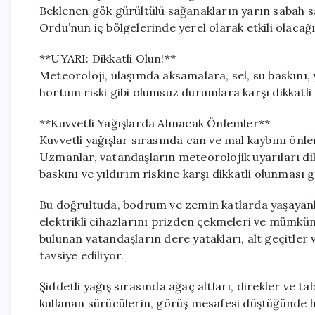
Beklenen gök gürültülü sağanakların yarın sabah 
Ordu’nun iç bölgelerinde yerel olarak etkili olacağı
**UYARI: Dikkatli Olun!**
Meteoroloji, ulaşımda aksamalara, sel, su baskını, 
hortum riski gibi olumsuz durumlara karşı dikkatli
**Kuvvetli Yağışlarda Alınacak Önlemler**
Kuvvetli yağışlar sırasında can ve mal kaybını önl
Uzmanlar, vatandaşların meteorolojik uyarıları dikk
baskını ve yıldırım riskine karşı dikkatli olunması g
Bu doğrultuda, bodrum ve zemin katlarda yaşayanla
elektrikli cihazlarını prizden çekmeleri ve mümküns
bulunan vatandaşların dere yatakları, alt geçitler 
tavsiye ediliyor.
Şiddetli yağış sırasında ağaç altları, direkler ve
kullanan sürücülerin, görüş mesafesi düştüğünde hı