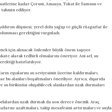
24
saatlerine kadar Çorum, Amasya, Tokat ile Samsun ve
Saat
 tahmin ediliyor.
Kritik
için
yıldırım düşmesi, yerel dolu yağışı ve güçlü rüzgarlar ile
 olunması gerektiğini vurguladı.
emek için alınacak önlemler büyük önem taşıyor.
ate alarak tedbirli olmalarını öneriyor. Ani sel, su
erektiği hatırlatılıyor.
rın eşyalarını su seviyesinin üzerine kaldırmaları,
e bu alanları boşaltmaları öneriliyor. Ayrıca, dışarıda
ve su birikintisi oluşabilecek alanlardan uzak durmaları
 tabelalardan uzak durmak da son derece önemli. Araç
zlarını azaltmaları, takip mesafesini artırmaları ve suyla