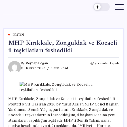
Skip
to
content
EĞITIM
MHP Kırıkkale, Zonguldak ve Kocaeli
il teşkilatları feshedildi
MHP
By
Zeynep Doğan
yorumlar kapalı
Kırıkkale,
11 Haziran 2026
1 Min Read
Zonguldak
ve
Kocaeli
il
teşkilatları
feshedildi
MHP Kırıkkale, Zonguldak ve Kocaeli il teşkilatları feshedildi
için
Posted on 11 Haziran 2026 by Yusuf Arslan MHP Genel Başkan
Yardımcısı Semih Yalçın, partisinin Kırıkkale, Zonguldak ve
Kocaeli il teşkilatlarının feshedildiğini, il başkanlıklarına yeni
atamaların yapıldığını açıkladı. MHP’li Semih Yalçın, sanal
medya hesabından yaptığı açıklamada, “Milliyetçi Hareket