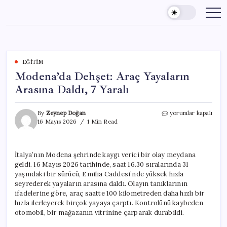
Skip
to
content
EĞITIM
Modena’da Dehşet: Araç Yayaların
Arasına Daldı, 7 Yaralı
Modena’da
By
Zeynep Doğan
yorumlar kapalı
Dehşet:
16 Mayıs 2026
1 Min Read
Araç
Yayaların
Arasına
İtalya’nın Modena şehrinde kaygı verici bir olay meydana
Daldı,
geldi. 16 Mayıs 2026 tarihinde, saat 16.30 sıralarında 31
7
Yaralı
yaşındaki bir sürücü, Emilia Caddesi’nde yüksek hızla
için
seyrederek yayaların arasına daldı. Olayın tanıklarının
ifadelerine göre, araç saatte 100 kilometreden daha hızlı bir
hızla ilerleyerek birçok yayaya çarptı. Kontrolünü kaybeden
otomobil, bir mağazanın vitrinine çarparak durabildi.