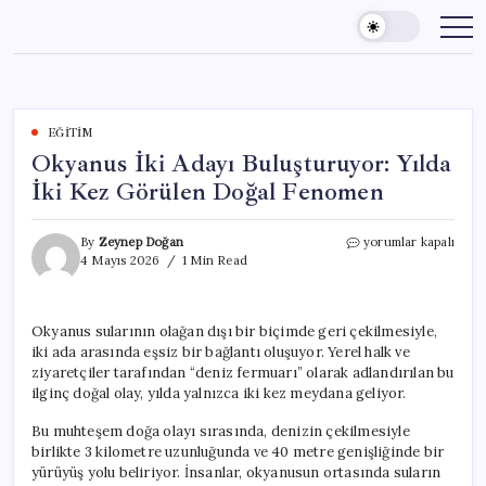
Skip
to
content
EĞITIM
Okyanus İki Adayı Buluşturuyor: Yılda
İki Kez Görülen Doğal Fenomen
Okyanus
By
Zeynep Doğan
yorumlar kapalı
İki
4 Mayıs 2026
1 Min Read
Adayı
Buluşturuyor:
Yılda
Okyanus sularının olağan dışı bir biçimde geri çekilmesiyle,
İki
iki ada arasında eşsiz bir bağlantı oluşuyor. Yerel halk ve
Kez
Görülen
ziyaretçiler tarafından “deniz fermuarı” olarak adlandırılan bu
Doğal
ilginç doğal olay, yılda yalnızca iki kez meydana geliyor.
Fenomen
için
Bu muhteşem doğa olayı sırasında, denizin çekilmesiyle
birlikte 3 kilometre uzunluğunda ve 40 metre genişliğinde bir
yürüyüş yolu beliriyor. İnsanlar, okyanusun ortasında suların