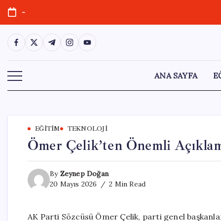
Skip
-
to
content
https://www.facebook.com/
https://twitter.com/
https://t.me/
https://www.instagram.com/
https://youtube.com/
ANA SAYFA
E
EĞITIM
TEKNOLOJI
Ömer Çelik’ten Önemli Açıklam
By
Zeynep Doğan
20 Mayıs 2026
2 Min Read
AK Parti Sözcüsü Ömer Çelik, parti genel başkanl