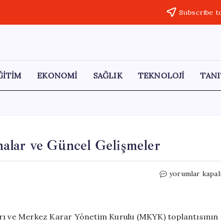
Subscribe t
ĞİTİM
EKONOMİ
SAĞLIK
TEKNOLOJİ
TANI
alar ve Güncel Gelişmeler
Ömer
yorumlar kapal
Çelik’ten
Önemli
Açıklamalar
ve
arı ve Merkez Karar Yönetim Kurulu (MKYK) toplantısının