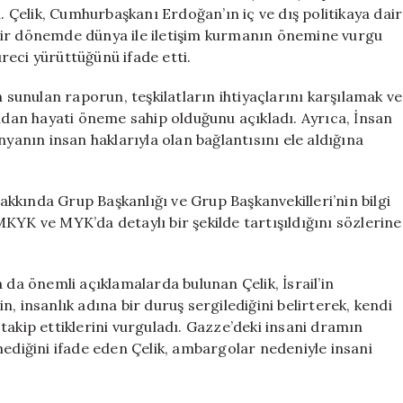
Güncel
Çelik, Cumhurbaşkanı Erdoğan’ın iç ve dış politikaya dair
Gelişmeler
or bir dönemde dünya ile iletişim kurmanın önemine vurgu
için
reci yürüttüğünü ifade etti.
n sunulan raporun, teşkilatların ihtiyaçlarını karşılamak ve
ından hayati öneme sahip olduğunu açıkladı. Ayrıca, İnsan
nyanın insan haklarıyla olan bağlantısını ele aldığına
hakkında Grup Başkanlığı ve Grup Başkanvekilleri’nin bilgi
KYK ve MYK’da detaylı bir şekilde tartışıldığını sözlerine
 da önemli açıklamalarda bulunan Çelik, İsrail’in
min, insanlık adına bir duruş sergilediğini belirterek, kendi
takip ettiklerini vurguladı. Gazze’deki insani dramın
mediğini ifade eden Çelik, ambargolar nedeniyle insani