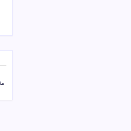
Sağlık
Teknoloji
ka