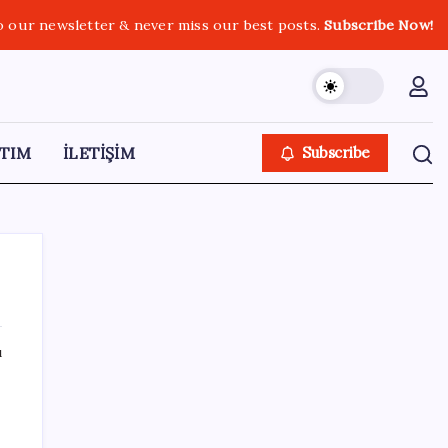
o our newsletter & never miss our best posts.
Subscribe Now!
TIM
İLETİŞİM
Subscribe
ı
SON YAZILAR
Trump’tan Fed Başkanı Warsh’a: Faiz kararı
tamamen ona bağlı değil