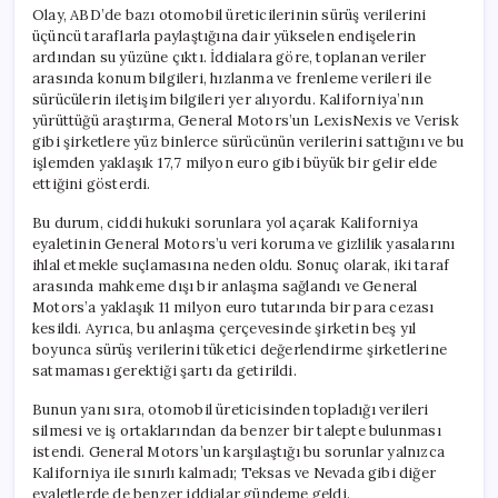
Olay, ABD’de bazı otomobil üreticilerinin sürüş verilerini
üçüncü taraflarla paylaştığına dair yükselen endişelerin
ardından su yüzüne çıktı. İddialara göre, toplanan veriler
arasında konum bilgileri, hızlanma ve frenleme verileri ile
sürücülerin iletişim bilgileri yer alıyordu. Kaliforniya’nın
yürüttüğü araştırma, General Motors’un LexisNexis ve Verisk
gibi şirketlere yüz binlerce sürücünün verilerini sattığını ve bu
işlemden yaklaşık 17,7 milyon euro gibi büyük bir gelir elde
ettiğini gösterdi.
Bu durum, ciddi hukuki sorunlara yol açarak Kaliforniya
eyaletinin General Motors’u veri koruma ve gizlilik yasalarını
ihlal etmekle suçlamasına neden oldu. Sonuç olarak, iki taraf
arasında mahkeme dışı bir anlaşma sağlandı ve General
Motors’a yaklaşık 11 milyon euro tutarında bir para cezası
kesildi. Ayrıca, bu anlaşma çerçevesinde şirketin beş yıl
boyunca sürüş verilerini tüketici değerlendirme şirketlerine
satmaması gerektiği şartı da getirildi.
Bunun yanı sıra, otomobil üreticisinden topladığı verileri
silmesi ve iş ortaklarından da benzer bir talepte bulunması
istendi. General Motors’un karşılaştığı bu sorunlar yalnızca
Kaliforniya ile sınırlı kalmadı; Teksas ve Nevada gibi diğer
eyaletlerde de benzer iddialar gündeme geldi.