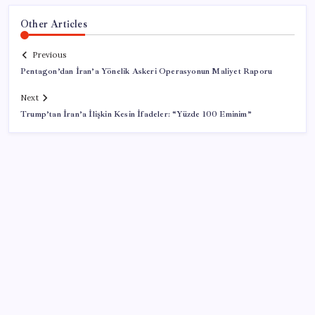
Other Articles
Previous
Pentagon’dan İran’a Yönelik Askeri Operasyonun Maliyet Raporu
Next
Trump’tan İran’a İlişkin Kesin İfadeler: “Yüzde 100 Eminim”
SON YAZILAR
Resmi Gazete’de bugün (08.08.2026)