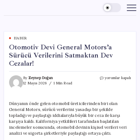
Skip
to
content
HABER
Otomotiv Devi General Motors’a
Sürücü Verilerini Satmaktan Dev
Cezalar!
Otomotiv
By
Zeynep Doğan
yorumlar kapalı
Devi
12 Mayıs 2026
1 Min Read
General
Motors’a
Sürücü
Dünyanın önde gelen otomobil üreticilerinden biri olan
Verilerini
General Motors, sürücü verilerini yasadışı bir şekilde
Satmaktan
Dev
topladığı ve paylaştığı iddialarıyla büyük bir ceza ile karşı
Cezalar!
karşıya kaldı. Kaliforniya yetkilileri tarafından başlatılan
için
incelemeler sonucunda, otomobil devinin kişisel verileri veri
analizi ve sigorta şirketleriyle paylaştığı ortaya çıktı.