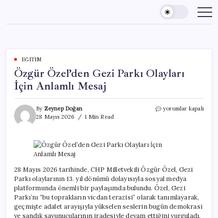
Skip
to
content
EĞITIM
Özgür Özel’den Gezi Parkı Olayları
İçin Anlamlı Mesaj
Özgür
By
Zeynep Doğan
yorumlar kapalı
Özel’den
28 Mayıs 2026
1 Min Read
Gezi
Parkı
Olayları
İçin
Anlamlı
Mesaj
28 Mayıs 2026 tarihinde, CHP Milletvekili Özgür Özel, Gezi
için
Parkı olaylarının 13. yıl dönümü dolayısıyla sosyal medya
platformunda önemli bir paylaşımda bulundu. Özel, Gezi
Parkı’nı “bu toprakların vicdan terazisi” olarak tanımlayarak,
geçmişte adalet arayışıyla yükselen seslerin bugün demokrasi
ve sandık savunucularının iradesiyle devam ettiğini vurguladı.