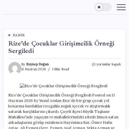
Skip
to
content
HABER
Rize’de Çocuklar Girişimcilik Örneği
Sergiledi
Rize’de
By
Zeynep Doğan
yorumlar kapalı
Çocuklar
11 Haziran 2026
1 Min Read
Girişimcilik
Örneği
Sergiledi
için
Rize’de Çocuklar Girişimcilik Örneği Sergiledi Posted on 11
Haziran 2026 by Yusuf Arslan Rize’de bir grup çocuk yol
kenarına kurdukları tezgahla soğuk içecek ve atıştırmalık
satarak harçlıklarını çıkardı. Çayeli ilçesi Büyük Taşhane
Mahallesi’nde yaşayan ve mahallelerindeki sitede limon satan
arkadaşlarını görüp esinlenen Hayrunisa Kur, Ömer Halis
Aytaç, Ali Eymen Gerz, Eymen Asaf Azman, Yekta Azman ve