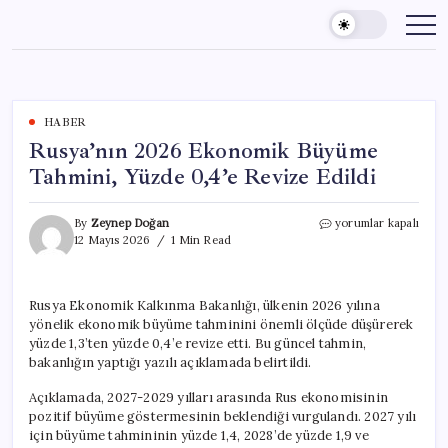
Skip
to
content
HABER
Rusya’nın 2026 Ekonomik Büyüme
Tahmini, Yüzde 0,4’e Revize Edildi
Rusya’nın
By
Zeynep Doğan
yorumlar kapalı
2026
12 Mayıs 2026
1 Min Read
Ekonomik
Büyüme
Tahmini,
Rusya Ekonomik Kalkınma Bakanlığı, ülkenin 2026 yılına
Yüzde
yönelik ekonomik büyüme tahminini önemli ölçüde düşürerek
0,4’e
Revize
yüzde 1,3’ten yüzde 0,4’e revize etti. Bu güncel tahmin,
Edildi
bakanlığın yaptığı yazılı açıklamada belirtildi.
için
Açıklamada, 2027-2029 yılları arasında Rus ekonomisinin
pozitif büyüme göstermesinin beklendiği vurgulandı. 2027 yılı
için büyüme tahmininin yüzde 1,4, 2028’de yüzde 1,9 ve