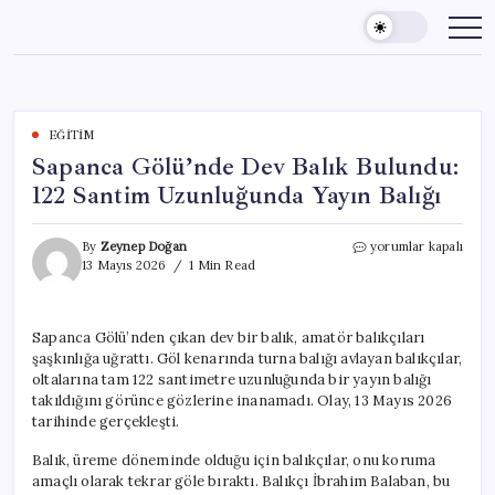
Skip
to
content
EĞITIM
Sapanca Gölü’nde Dev Balık Bulundu:
122 Santim Uzunluğunda Yayın Balığı
Sapanca
By
Zeynep Doğan
yorumlar kapalı
Gölü’nde
13 Mayıs 2026
1 Min Read
Dev
Balık
Bulundu:
Sapanca Gölü’nden çıkan dev bir balık, amatör balıkçıları
122
şaşkınlığa uğrattı. Göl kenarında turna balığı avlayan balıkçılar,
Santim
Uzunluğunda
oltalarına tam 122 santimetre uzunluğunda bir yayın balığı
Yayın
takıldığını görünce gözlerine inanamadı. Olay, 13 Mayıs 2026
Balığı
tarihinde gerçekleşti.
için
Balık, üreme döneminde olduğu için balıkçılar, onu koruma
amaçlı olarak tekrar göle bıraktı. Balıkçı İbrahim Balaban, bu