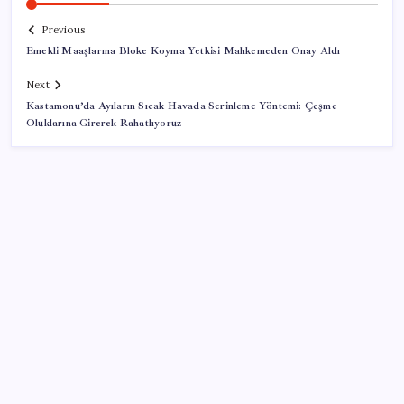
Previous
Emekli Maaşlarına Bloke Koyma Yetkisi Mahkemeden Onay Aldı
Next
Kastamonu’da Ayıların Sıcak Havada Serinleme Yöntemi: Çeşme
Oluklarına Girerek Rahatlıyoruz
SON YAZILAR
Resmi Gazete’de bugün (08.08.2026)
Google Pixel Watch 5 Sızdırıldı: İşte Detaylar