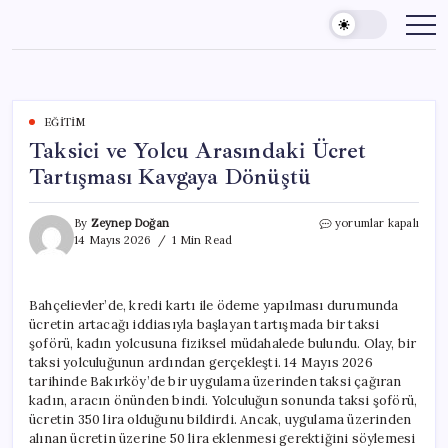
Skip
to
content
EĞITIM
Taksici ve Yolcu Arasındaki Ücret
Tartışması Kavgaya Dönüştü
Taksici
By
Zeynep Doğan
yorumlar kapalı
ve
14 Mayıs 2026
1 Min Read
Yolcu
Arasındaki
Ücret
Bahçelievler’de, kredi kartı ile ödeme yapılması durumunda
Tartışması
ücretin artacağı iddiasıyla başlayan tartışmada bir taksi
Kavgaya
Dönüştü
şoförü, kadın yolcusuna fiziksel müdahalede bulundu. Olay, bir
için
taksi yolculuğunun ardından gerçekleşti. 14 Mayıs 2026
tarihinde Bakırköy’de bir uygulama üzerinden taksi çağıran
kadın, aracın önünden bindi. Yolculuğun sonunda taksi şoförü,
ücretin 350 lira olduğunu bildirdi. Ancak, uygulama üzerinden
alınan ücretin üzerine 50 lira eklenmesi gerektiğini söylemesi