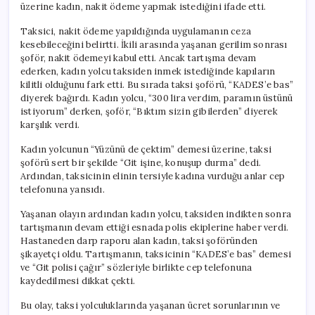
üzerine kadın, nakit ödeme yapmak istediğini ifade etti.
Taksici, nakit ödeme yapıldığında uygulamanın ceza
kesebileceğini belirtti. İkili arasında yaşanan gerilim sonrası
şoför, nakit ödemeyi kabul etti. Ancak tartışma devam
ederken, kadın yolcu taksiden inmek istediğinde kapıların
kilitli olduğunu fark etti. Bu sırada taksi şoförü, “KADES’e bas”
diyerek bağırdı. Kadın yolcu, “300 lira verdim, paramın üstünü
istiyorum” derken, şoför, “Bıktım sizin gibilerden” diyerek
karşılık verdi.
Kadın yolcunun “Yüzünü de çektim” demesi üzerine, taksi
şoförü sert bir şekilde “Git işine, konuşup durma” dedi.
Ardından, taksicinin elinin tersiyle kadına vurduğu anlar cep
telefonuna yansıdı.
Yaşanan olayın ardından kadın yolcu, taksiden indikten sonra
tartışmanın devam ettiği esnada polis ekiplerine haber verdi.
Hastaneden darp raporu alan kadın, taksi şoföründen
şikayetçi oldu. Tartışmanın, taksicinin “KADES’e bas” demesi
ve “Git polisi çağır” sözleriyle birlikte cep telefonuna
kaydedilmesi dikkat çekti.
Bu olay, taksi yolculuklarında yaşanan ücret sorunlarının ve