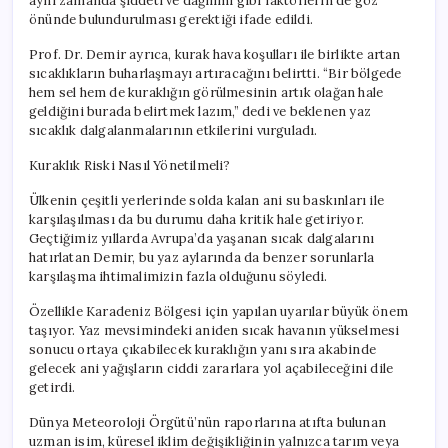
aynı zamanda şiddeti ve dağılımı gibi faktörlerin de göz
önünde bulundurulması gerektiği ifade edildi.
Prof. Dr. Demir ayrıca, kurak hava koşulları ile birlikte artan
sıcaklıkların buharlaşmayı artıracağını belirtti. “Bir bölgede
hem sel hem de kuraklığın görülmesinin artık olağan hale
geldiğini burada belirtmek lazım,” dedi ve beklenen yaz
sıcaklık dalgalanmalarının etkilerini vurguladı.
Kuraklık Riski Nasıl Yönetilmeli?
Ülkenin çeşitli yerlerinde solda kalan ani su baskınları ile
karşılaşılması da bu durumu daha kritik hale getiriyor.
Geçtiğimiz yıllarda Avrupa’da yaşanan sıcak dalgalarını
hatırlatan Demir, bu yaz aylarında da benzer sorunlarla
karşılaşma ihtimalimizin fazla olduğunu söyledi.
Özellikle Karadeniz Bölgesi için yapılan uyarılar büyük önem
taşıyor. Yaz mevsimindeki aniden sıcak havanın yükselmesi
sonucu ortaya çıkabilecek kuraklığın yanı sıra akabinde
gelecek ani yağışların ciddi zararlara yol açabileceğini dile
getirdi.
Dünya Meteoroloji Örgütü’nün raporlarına atıfta bulunan
uzman isim, küresel iklim değişikliğinin yalnızca tarım veya