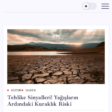
Skip
to
content
EĞITIM
HABER
Tehlike Sinyalleri! Yağışların
Ardındaki Kuraklık Riski