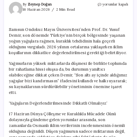
Tehlike
By
Zeynep Doğan
yorumlar kapalı
Sinyalleri!
16 Haziran 2026
2 Min Read
Yağışların
Ardındaki
Kuraklık
Samsun Ondokuz Mayıs Üniversitesi’nden Prof. Dr. Yusuf
Riski
Demir, son dönemde Türkiye’nin birçok bölgesinde yaşanan
için
yoğun yağışlara rağmen, kuraklık tehdidinin hala geçerli
olduğunu vurguladı. 2026 yılının ortalarına yaklaşırken iklim
koşullarının dikkatlice değerlendirilmesi gerektiği belirtiliyor.
Yağmurların yüksek miktarlarda düşmesi ile birlikte toplumda
bir rahatlama hissi oluşsa da, bu durumun yanıltıcı
olabileceğine dikkat çeken Demir, “Son altı ay içinde aldığımız
yağışlar bizi kandırmasın” ifadesini kullandı ve halkı uyararak;
su kaynaklarının sürdürülebilir yönetiminin önemine işaret
etti.
‘Yağışların Değerlendirilmesinde Dikkatli Olmalıyız’
17 Haziran Dünya Çölleşme ve Kuraklıkla Mücadele Günü
dolayısıyla gündeme gelen yorumlar arasında, son
zamanlarda Osmanlı iklim verilerinin incelenmesinin önemli
olduğuna değinildi. Düşen yağmurun sadece miktarının değil,