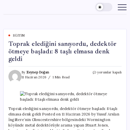
Skip
to
content
EĞITIM
Toprak elediğini sanıyordu, dedektör
ötmeye başladı: 8 taşlı elmasa denk
geldi
Toprak
By
Zeynep Doğan
yorumlar kapalı
elediğini
11 Haziran 2026
1 Min Read
sanıyordu,
dedektör
ötmeye
başladı:
8
taşlı
Toprak elediğini sanıyordu, dedektör ötmeye başladı: 8 taşlı
elmasa
elmasa denk geldi Posted on 11 Haziran 2026 by Yusuf Arslan
denk
İngiltere’nin Gloucestershire bölgesindeki Wormington
geldi
köyünde metal dedektörüyle arama yapan Stuart Jones,
için