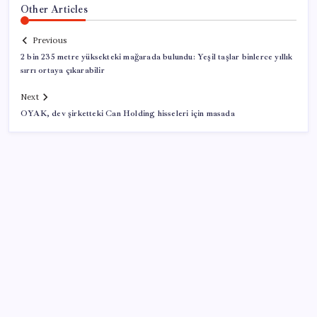
Other Articles
Previous
2 bin 235 metre yüksekteki mağarada bulundu: Yeşil taşlar binlerce yıllık
sırrı ortaya çıkarabilir
Next
OYAK, dev şirketteki Can Holding hisseleri için masada
SON YAZILAR
Resmi Gazete’de bugün (08.08.2026)