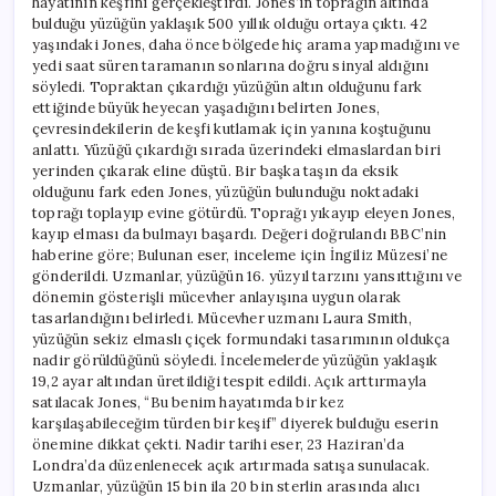
hayatının keşfini gerçekleştirdi. Jones’in toprağın altında
bulduğu yüzüğün yaklaşık 500 yıllık olduğu ortaya çıktı. 42
yaşındaki Jones, daha önce bölgede hiç arama yapmadığını ve
yedi saat süren taramanın sonlarına doğru sinyal aldığını
söyledi. Topraktan çıkardığı yüzüğün altın olduğunu fark
ettiğinde büyük heyecan yaşadığını belirten Jones,
çevresindekilerin de keşfi kutlamak için yanına koştuğunu
anlattı. Yüzüğü çıkardığı sırada üzerindeki elmaslardan biri
yerinden çıkarak eline düştü. Bir başka taşın da eksik
olduğunu fark eden Jones, yüzüğün bulunduğu noktadaki
toprağı toplayıp evine götürdü. Toprağı yıkayıp eleyen Jones,
kayıp elması da bulmayı başardı. Değeri doğrulandı BBC’nin
haberine göre; Bulunan eser, inceleme için İngiliz Müzesi’ne
gönderildi. Uzmanlar, yüzüğün 16. yüzyıl tarzını yansıttığını ve
dönemin gösterişli mücevher anlayışına uygun olarak
tasarlandığını belirledi. Mücevher uzmanı Laura Smith,
yüzüğün sekiz elmaslı çiçek formundaki tasarımının oldukça
nadir görüldüğünü söyledi. İncelemelerde yüzüğün yaklaşık
19,2 ayar altından üretildiği tespit edildi. Açık arttırmayla
satılacak Jones, “Bu benim hayatımda bir kez
karşılaşabileceğim türden bir keşif” diyerek bulduğu eserin
önemine dikkat çekti. Nadir tarihi eser, 23 Haziran’da
Londra’da düzenlenecek açık artırmada satışa sunulacak.
Uzmanlar, yüzüğün 15 bin ila 20 bin sterlin arasında alıcı