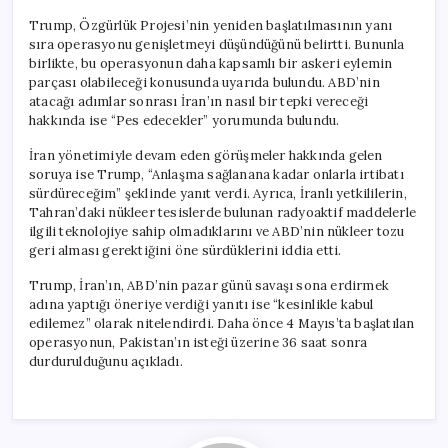
Trump, Özgürlük Projesi’nin yeniden başlatılmasının yanı
sıra operasyonu genişletmeyi düşündüğünü belirtti. Bununla
birlikte, bu operasyonun daha kapsamlı bir askeri eylemin
parçası olabileceği konusunda uyarıda bulundu. ABD’nin
atacağı adımlar sonrası İran’ın nasıl bir tepki vereceği
hakkında ise “Pes edecekler” yorumunda bulundu.
İran yönetimiyle devam eden görüşmeler hakkında gelen
soruya ise Trump, “Anlaşma sağlanana kadar onlarla irtibatı
sürdüreceğim” şeklinde yanıt verdi. Ayrıca, İranlı yetkililerin,
Tahran’daki nükleer tesislerde bulunan radyoaktif maddelerle
ilgili teknolojiye sahip olmadıklarını ve ABD’nin nükleer tozu
geri alması gerektiğini öne sürdüklerini iddia etti.
Trump, İran’ın, ABD’nin pazar günü savaşı sona erdirmek
adına yaptığı öneriye verdiği yanıtı ise “kesinlikle kabul
edilemez” olarak nitelendirdi. Daha önce 4 Mayıs’ta başlatılan
operasyonun, Pakistan’ın isteği üzerine 36 saat sonra
durdurulduğunu açıkladı.