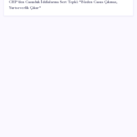
CHP’den Casusluk İddialarına Sert Tepki: “Bizden Casus Çıkmaz,
Yurtseverlik Çıkar”
SON YAZILAR
Resmi Gazete’de bugün (08.08.2026)
Google Pixel Watch 5 Sızdırıldı: İşte Detaylar
Erdoğan’dan ‘Mekke Ortak Savunma Anlaşması’
açıklaması: ‘Hiçbir ülkeyi hedef almıyor’
ING’den dolar/TL tahmini
Trump’tan Fed Başkanı Warsh’a: Faiz kararı