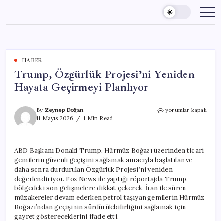
Skip
to
content
HABER
Trump, Özgürlük Projesi’ni Yeniden
Hayata Geçirmeyi Planlıyor
Trump,
By
Zeynep Doğan
yorumlar kapalı
Özgürlük
11 Mayıs 2026
1 Min Read
Projesi’ni
Yeniden
Hayata
ABD Başkanı Donald Trump, Hürmüz Boğazı üzerinden ticari
Geçirmeyi
gemilerin güvenli geçişini sağlamak amacıyla başlatılan ve
Planlıyor
için
daha sonra durdurulan Özgürlük Projesi’ni yeniden
değerlendiriyor. Fox News ile yaptığı röportajda Trump,
bölgedeki son gelişmelere dikkat çekerek, İran ile süren
müzakereler devam ederken petrol taşıyan gemilerin Hürmüz
Boğazı’ndan geçişinin sürdürülebilirliğini sağlamak için
gayret göstereceklerini ifade etti.