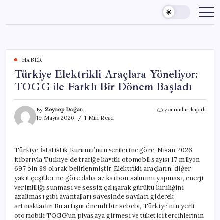
Skip
to
content
HABER
Türkiye Elektrikli Araçlara Yöneliyor:
TOGG ile Farklı Bir Dönem Başladı
Türkiye
By
Zeynep Doğan
yorumlar kapalı
Elektrikli
19 Mayıs 2026
1 Min Read
Araçlara
Yöneliyor:
TOGG
Türkiye İstatistik Kurumu’nun verilerine göre, Nisan 2026
ile
itibarıyla Türkiye’de trafiğe kayıtlı otomobil sayısı 17 milyon
Farklı
Bir
697 bin 89 olarak belirlenmiştir. Elektrikli araçların, diğer
Dönem
yakıt çeşitlerine göre daha az karbon salınımı yapması, enerji
Başladı
verimliliği sunması ve sessiz çalışarak gürültü kirliliğini
için
azaltması gibi avantajları sayesinde sayıları giderek
artmaktadır. Bu artışın önemli bir sebebi, Türkiye’nin yerli
otomobili TOGG’un piyasaya girmesi ve tüketici tercihlerinin