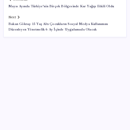
Mayıs Ayında Türkiye’nin Birçok Bölgesinde Kar Yağışı Etkili Oldu
Next
Bakan Göktaş: 15 Yaş Altı Çocukların Sosyal Medya Kullanımını
Düzenleyen Yönetmelik 6 Ay İçinde Uygulamada Olacak
SON YAZILAR
Resmi Gazete’de bugün (08.08.2026)
Google Pixel Watch 5 Sızdırıldı: İşte Detaylar
Erdoğan’dan ‘Mekke Ortak Savunma Anlaşması’