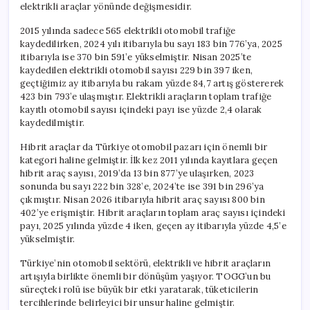
elektrikli araçlar yönünde değişmesidir.
2015 yılında sadece 565 elektrikli otomobil trafiğe
kaydedilirken, 2024 yılı itibarıyla bu sayı 183 bin 776’ya, 2025
itibarıyla ise 370 bin 591’e yükselmiştir. Nisan 2025’te
kaydedilen elektrikli otomobil sayısı 229 bin 397 iken,
geçtiğimiz ay itibarıyla bu rakam yüzde 84,7 artış göstererek
423 bin 793’e ulaşmıştır. Elektrikli araçların toplam trafiğe
kayıtlı otomobil sayısı içindeki payı ise yüzde 2,4 olarak
kaydedilmiştir.
Hibrit araçlar da Türkiye otomobil pazarı için önemli bir
kategori haline gelmiştir. İlk kez 2011 yılında kayıtlara geçen
hibrit araç sayısı, 2019’da 13 bin 877’ye ulaşırken, 2023
sonunda bu sayı 222 bin 328’e, 2024’te ise 391 bin 296’ya
çıkmıştır. Nisan 2026 itibarıyla hibrit araç sayısı 800 bin
402’ye erişmiştir. Hibrit araçların toplam araç sayısı içindeki
payı, 2025 yılında yüzde 4 iken, geçen ay itibarıyla yüzde 4,5’e
yükselmiştir.
Türkiye’nin otomobil sektörü, elektrikli ve hibrit araçların
artışıyla birlikte önemli bir dönüşüm yaşıyor. TOGG’un bu
süreçteki rolü ise büyük bir etki yaratarak, tüketicilerin
tercihlerinde belirleyici bir unsur haline gelmiştir.