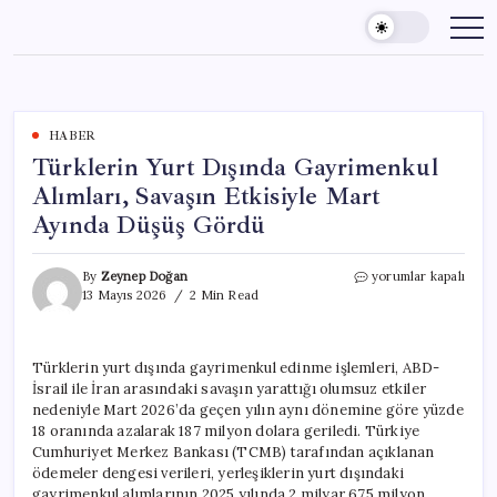
Skip
to
content
HABER
Türklerin Yurt Dışında Gayrimenkul
Alımları, Savaşın Etkisiyle Mart
Ayında Düşüş Gördü
Türklerin
By
Zeynep Doğan
yorumlar kapalı
Yurt
13 Mayıs 2026
2 Min Read
Dışında
Gayrimenkul
Alımları,
Türklerin yurt dışında gayrimenkul edinme işlemleri, ABD-
Savaşın
İsrail ile İran arasındaki savaşın yarattığı olumsuz etkiler
Etkisiyle
Mart
nedeniyle Mart 2026’da geçen yılın aynı dönemine göre yüzde
Ayında
18 oranında azalarak 187 milyon dolara geriledi. Türkiye
Düşüş
Cumhuriyet Merkez Bankası (TCMB) tarafından açıklanan
Gördü
ödemeler dengesi verileri, yerleşiklerin yurt dışındaki
için
gayrimenkul alımlarının 2025 yılında 2 milyar 675 milyon