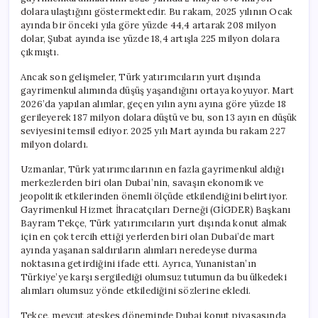
dolara ulaştığını göstermektedir. Bu rakam, 2025 yılının Ocak
ayında bir önceki yıla göre yüzde 44,4 artarak 208 milyon
dolar, Şubat ayında ise yüzde 18,4 artışla 225 milyon dolara
çıkmıştı.
Ancak son gelişmeler, Türk yatırımcıların yurt dışında
gayrimenkul alımında düşüş yaşandığını ortaya koyuyor. Mart
2026’da yapılan alımlar, geçen yılın aynı ayına göre yüzde 18
gerileyerek 187 milyon dolara düştü ve bu, son 13 ayın en düşük
seviyesini temsil ediyor. 2025 yılı Mart ayında bu rakam 227
milyon dolardı.
Uzmanlar, Türk yatırımcılarının en fazla gayrimenkul aldığı
merkezlerden biri olan Dubai’nin, savaşın ekonomik ve
jeopolitik etkilerinden önemli ölçüde etkilendiğini belirtiyor.
Gayrimenkul Hizmet İhracatçıları Derneği (GİGDER) Başkanı
Bayram Tekçe, Türk yatırımcıların yurt dışında konut almak
için en çok tercih ettiği yerlerden biri olan Dubai’de mart
ayında yaşanan saldırıların alımları neredeyse durma
noktasına getirdiğini ifade etti. Ayrıca, Yunanistan’ın
Türkiye’ye karşı sergilediği olumsuz tutumun da bu ülkedeki
alımları olumsuz yönde etkilediğini sözlerine ekledi.
Tekçe, mevcut ateşkes döneminde Dubai konut piyasasında