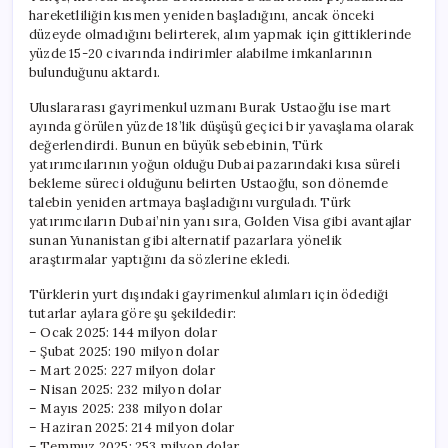
hareketliliğin kısmen yeniden başladığını, ancak önceki
düzeyde olmadığını belirterek, alım yapmak için gittiklerinde
yüzde 15-20 civarında indirimler alabilme imkanlarının
bulunduğunu aktardı.
Uluslararası gayrimenkul uzmanı Burak Ustaoğlu ise mart
ayında görülen yüzde 18’lik düşüşü geçici bir yavaşlama olarak
değerlendirdi. Bunun en büyük sebebinin, Türk
yatırımcılarının yoğun olduğu Dubai pazarındaki kısa süreli
bekleme süreci olduğunu belirten Ustaoğlu, son dönemde
talebin yeniden artmaya başladığını vurguladı. Türk
yatırımcıların Dubai’nin yanı sıra, Golden Visa gibi avantajlar
sunan Yunanistan gibi alternatif pazarlara yönelik
araştırmalar yaptığını da sözlerine ekledi.
Türklerin yurt dışındaki gayrimenkul alımları için ödediği
tutarlar aylara göre şu şekildedir:
– Ocak 2025: 144 milyon dolar
– Şubat 2025: 190 milyon dolar
– Mart 2025: 227 milyon dolar
– Nisan 2025: 232 milyon dolar
– Mayıs 2025: 238 milyon dolar
– Haziran 2025: 214 milyon dolar
– Temmuz 2025: 253 milyon dolar